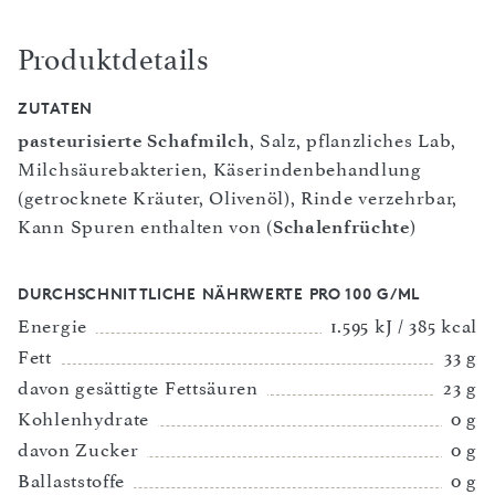
Produktdetails
ZUTATEN
pasteurisierte Schafmilch
, Salz, pflanzliches Lab,
Milchsäurebakterien, Käserindenbehandlung
(getrocknete Kräuter, Olivenöl), Rinde verzehrbar,
Kann Spuren enthalten von (
Schalenfrüchte
)
DURCHSCHNITTLICHE NÄHRWERTE PRO 100 G/ML
Energie
1.595 kJ / 385 kcal
Fett
33 g
davon gesättigte Fettsäuren
23 g
Kohlenhydrate
0 g
davon Zucker
0 g
Ballaststoffe
0 g