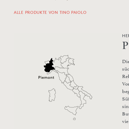
ALLE PRODUKTE VON TINO PAIOLO
HE
P
Di
sü
Re
Vo
be
Sü
si
Bu
vie