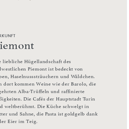
RKUNFT
iemont
e liebliche Hügellandschaft des
dwestlichen Piemont ist bedeckt von
ben, Haselnusssträuchern und Wäldchen.
n dort kommen Weine wie der Barolo, die
gehrten Alba-Trüffeln und raffinierte
ßigkeiten. Die Cafés der Hauptstadt Turin
nd weltberühmt. Die Küche schwelgt in
tter und Sahne, die Pasta ist goldgelb dank
ler Eier im Teig.