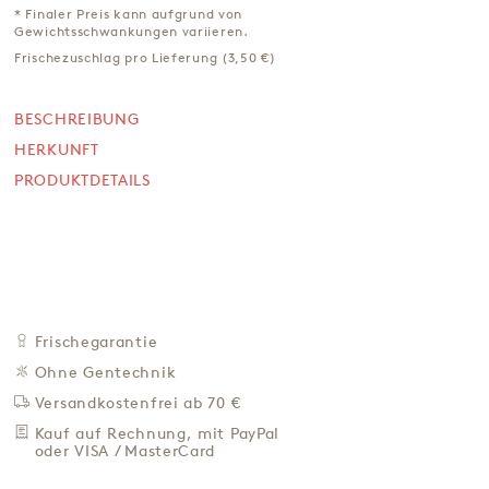
* Finaler Preis kann aufgrund von
Gewichtsschwankungen variieren.
VORBESTELLEN BIS MONTAG 10 UHR, VERSAND AM 18.
AUGUST
Frischezuschlag pro Lieferung (3,50 €)
*
177,00 €
59,00 € / Kg
BESCHREIBUNG
Preis inkl. MwSt. zzgl. 4,95 € Versand
HERKUNFT
+
IN DEN WARENKORB
PRODUKTDETAILS
-
ZU DEN FAVORITEN
IN DER NÄHE KAUFEN
BESCHREIBUNG
HERKUNFT
Frischegarantie
PRODUKTDETAILS
Ohne Gentechnik
Versandkostenfrei ab 70 €
Kauf auf Rechnung, mit PayPal
* Finaler Preis kann aufgrund von Gewichtsschwankungen
oder VISA / MasterCard
variieren.