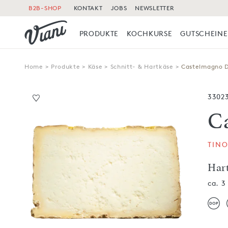
B2B-SHOP
KONTAKT
JOBS
NEWSLETTER
PRODUKTE
KOCHKURSE
GUTSCHEINE
Home
>
Produkte
>
Käse
>
Schnitt- & Hartkäse
>
Castelmagno 
3302
C
TINO
Har
ca. 3