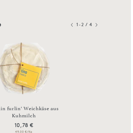
o
1-2
/
4
in furlin‘ Weichkäse aus
,Paglietta di Tino‘ We
Kuhmilch
Kuhmilch
10,78 €
9,80 €
49,00 €/Kg
49,00 €/Kg