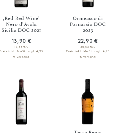
,Red Red Wine’
Ormeasco di
Nero d’Avola
Pornassio DOC
Sicilia DOC 2021
2023
13,90 €
22,90 €
18,53 €/L
30,53 €/L
Preis inkl. MwSt.
zzgl. 4,95
Preis inkl. MwSt.
zzgl. 4,95
€ Versand
€ Versand
IN DEN WARENKORB
IN DEN WARENKORB
Terra Regia