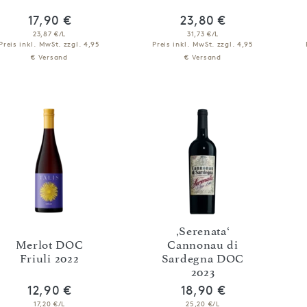
17,90 €
23,80 €
23,87 €/L
31,73 €/L
Preis inkl. MwSt.
zzgl. 4,95
Preis inkl. MwSt.
zzgl. 4,95
€ Versand
€ Versand
IN DEN WARENKORB
IN DEN WARENKORB
‚Serenata‘
Merlot DOC
Cannonau di
Friuli 2022
Sardegna DOC
2023
12,90 €
18,90 €
17,20 €/L
25,20 €/L