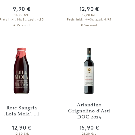
9,90 €
12,90 €
13,20 €/L
17,20 €/L
Preis inkl. MwSt.
zzgl. 4,95
Preis inkl. MwSt.
zzgl. 4,95
€ Versand
€ Versand
IN DEN WARENKORB
IN DEN WARENKORB
‚Arlandino‘
Rote Sangria
Grignolino d'Asti
‚Lola Mola‘, 1 l
DOC 2025
12,90 €
15,90 €
12,90 €/L
21,20 €/L