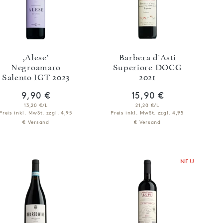
,Alese‘
Barbera d'Asti
Negroamaro
Superiore DOCG
Salento IGT 2023
2021
9,90 €
15,90 €
13,20 €/L
21,20 €/L
Preis inkl. MwSt.
zzgl. 4,95
Preis inkl. MwSt.
zzgl. 4,95
€ Versand
€ Versand
IN DEN WARENKORB
IN DEN WARENKORB
NEU