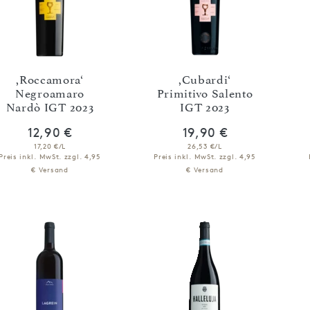
,Roccamora‘
,Cubardi‘
Negroamaro
Primitivo Salento
Nardò IGT 2023
IGT 2023
12,90 €
19,90 €
17,20 €/L
26,53 €/L
Preis inkl. MwSt.
zzgl. 4,95
Preis inkl. MwSt.
zzgl. 4,95
€ Versand
€ Versand
IN DEN WARENKORB
IN DEN WARENKORB