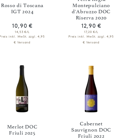
Rosso di Toscana
Montepulciano
IGT 2024
d'Abruzzo DOC
Riserva 2020
10,90 €
12,90 €
14,53 €/L
17,20 €/L
Preis inkl. MwSt.
zzgl. 4,95
Preis inkl. MwSt.
zzgl. 4,95
€ Versand
€ Versand
IN DEN WARENKORB
IN DEN WARENKORB
Cabernet
Merlot DOC
Sauvignon DOC
Friuli 2025
Friuli 2022