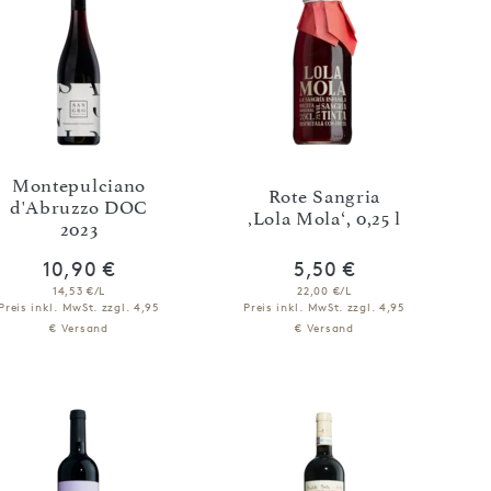
Montepulciano
Rote Sangria
d'Abruzzo DOC
‚Lola Mola‘, 0,25 l
2023
10,90 €
5,50 €
14,53 €/L
22,00 €/L
Preis inkl. MwSt.
zzgl. 4,95
Preis inkl. MwSt.
zzgl. 4,95
€ Versand
€ Versand
IN DEN WARENKORB
IN DEN WARENKORB