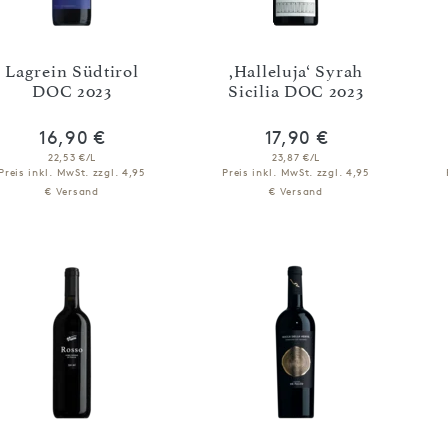
Lagrein Südtirol
,Halleluja‘ Syrah
DOC 2023
Sicilia DOC 2023
16,90 €
17,90 €
22,53 €/L
23,87 €/L
Preis inkl. MwSt.
zzgl. 4,95
Preis inkl. MwSt.
zzgl. 4,95
€ Versand
€ Versand
IN DEN WARENKORB
IN DEN WARENKORB