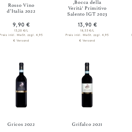
,Bocca della
Rosso Vino
Verità‘ Primitivo
d’Italia 2022
Salento IGT 2023
9,90 €
13,90 €
13,20 €/L
18,53 €/L
Preis inkl. MwSt.
zzgl. 4,95
Preis inkl. MwSt.
zzgl. 4,95
€ Versand
€ Versand
IN DEN WARENKORB
IN DEN WARENKORB
Gricos 2022
Grifalco 2021