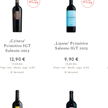
,Critera‘
,Lianto‘ Primitivo
Primitivo IGT
Salento IGT 2023
Salento 2023
12,90 €
9,90 €
17,20 €/L
13,20 €/L
Preis inkl. MwSt.
zzgl. 4,95
Preis inkl. MwSt.
zzgl. 4,95
€ Versand
€ Versand
IN DEN WARENKORB
IN DEN WARENKORB