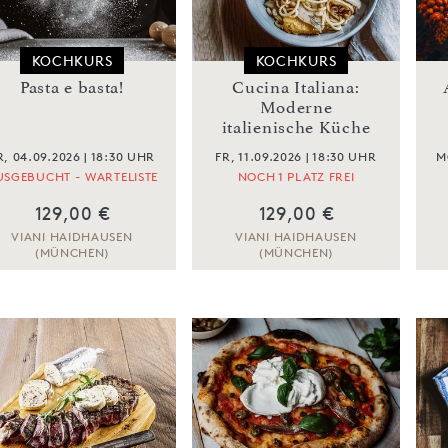
KOCHKURS
KOCHKURS
Pasta e basta!
Cucina Italiana:
Moderne
italienische Küche
R, 04.09.2026 | 18:30 UHR
FR, 11.09.2026 | 18:30 UHR
M
USGEBUCHT - WARTELISTE
NOCH 1 PLATZ FREI
129,00 €
129,00 €
VIANI HAIDHAUSEN
VIANI HAIDHAUSEN
(MÜNCHEN)
(MÜNCHEN)
ZUM KOCHKURS
ZUM KOCHKURS