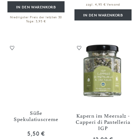
zzgl. 4,95 € Versand
IN DEN WARENKORB
IN DEN WARENKORB
Niedrigster Preis der letzten 30
Tage: 3,95 €
Süße
Kapern im Meersalz -
Spekulatiuscreme
Capperi di Pantelleria
IGP
5,50 €