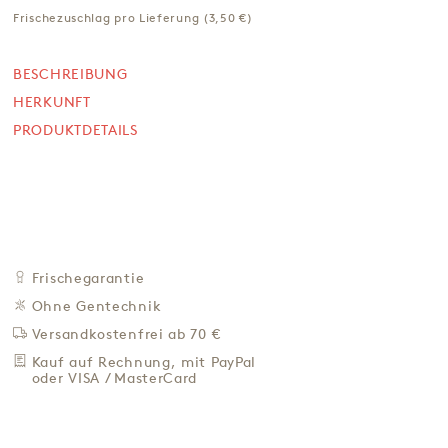
Calvados
Frischezuschlag pro Lieferung (3,50 €)
150 g
BESCHREIBUNG
NICHT VERFÜGBAR
9,00 €
HERKUNFT
PRODUKTDETAILS
60,00 € / Kg
Preis inkl. MwSt. zzgl. 4,95 € Versand
BEI VERFÜGBARKEIT
BENACHRICH­TIGEN
ZU DEN FAVORITEN
Frischegarantie
IN DER NÄHE KAUFEN
Ohne Gentechnik
BESCHREIBUNG
Versandkostenfrei ab 70 €
HERKUNFT
Kauf auf Rechnung, mit PayPal
oder VISA / MasterCard
PRODUKTDETAILS