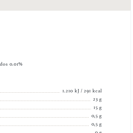
ados 0.01%
1.210 kJ / 291 kcal
23 g
15 g
0,5 g
0,5 g
0 g