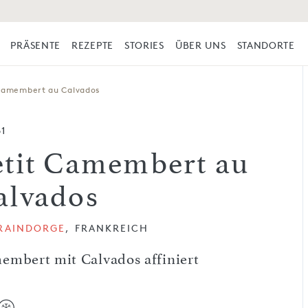
PRÄSENTE
REZEPTE
STORIES
ÜBER UNS
STANDORTE
 Camembert au Calvados
61
etit Camembert au
alvados
GRAINDORGE
, FRANKREICH
embert mit Calvados affiniert