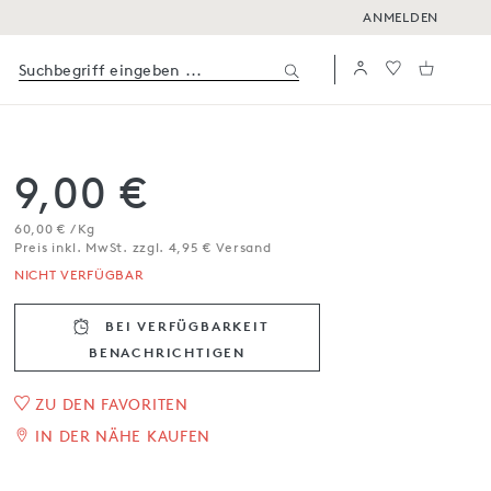
ANMELDEN
9,00 €
60,00 € / Kg
Preis inkl. MwSt. zzgl. 4,95 € Versand
NICHT VERFÜGBAR
BEI VERFÜGBARKEIT
BENACHRICH­TIGEN
1
/
5
ZU DEN FAVORITEN
IN DER NÄHE KAUFEN
Petit Camembert au