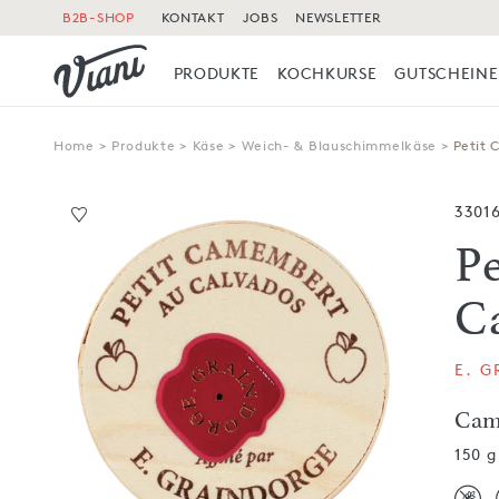
B2B-SHOP
KONTAKT
JOBS
NEWSLETTER
PRODUKTE
KOCHKURSE
GUTSCHEINE
Home
>
Produkte
>
Käse
>
Weich- & Blauschimmelkäse
>
Petit
3301
P
C
E. 
Cam
150 g