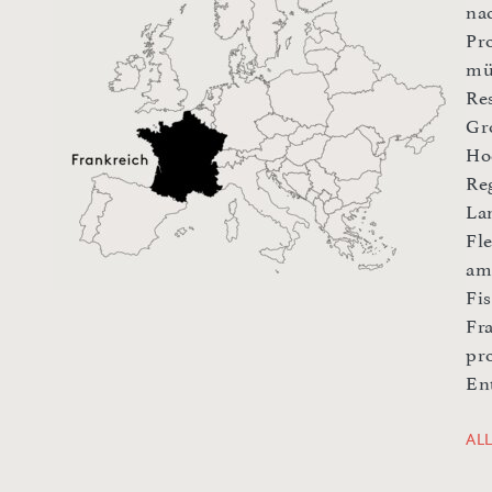
na
Pr
mü
Re
Gr
Ho
Re
La
Fl
am
Fi
Fr
pr
En
AL