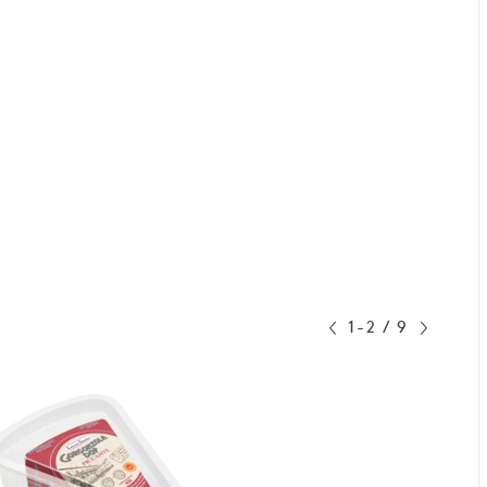
1-2
/
9