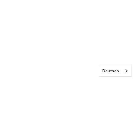
Deutsch
TEL
SICHERHEIT
ng