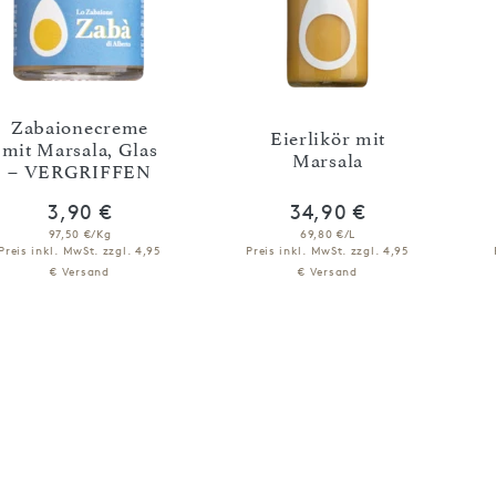
Zabaionecreme
Eierlikör mit
mit Marsala, Glas
Marsala
– VERGRIFFEN
3,90 €
34,90 €
97,50 €/Kg
69,80 €/L
Preis inkl. MwSt.
zzgl. 4,95
Preis inkl. MwSt.
zzgl. 4,95
€ Versand
€ Versand
NICHT VERFÜGBAR
IN DEN WARENKORB
BENACHRICHTIGEN