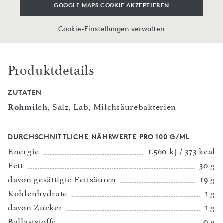
GOOGLE MAPS COOKIE AKZEPTIEREN
Cookie-Einstellungen verwalten
Produktdetails
ZUTATEN
Rohmilch
, Salz, Lab, Milchsäurebakterien
DURCHSCHNITTLICHE NÄHRWERTE PRO 100 G/ML
Energie
1.560 kJ / 373 kcal
Fett
30 g
davon gesättigte Fettsäuren
19 g
Kohlenhydrate
1 g
davon Zucker
1 g
Ballaststoffe
0 g