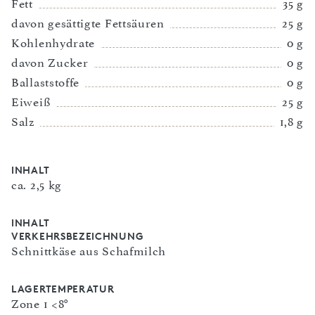
Fett
35 g
davon gesättigte Fettsäuren
25 g
Kohlenhydrate
0 g
davon Zucker
0 g
Ballaststoffe
0 g
Eiweiß
25 g
Salz
1,8 g
INHALT
ca. 2,5 kg
INHALT
VERKEHRSBEZEICHNUNG
Schnittkäse aus Schafmilch
LAGERTEMPERATUR
Zone 1 <8°