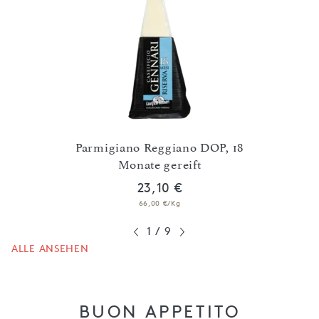
Parmigiano Reggiano DOP, 18
Grana
Bio
Monate gereift
23,10 €
66,00 €/Kg
1
/
9
ALLE ANSEHEN
BUON APPETITO