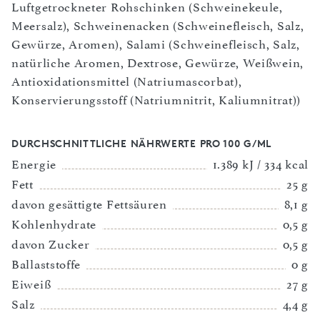
Luftgetrockneter Rohschinken (Schweinekeule,
Meersalz), Schweinenacken (Schweinefleisch, Salz,
Gewürze, Aromen), Salami (Schweinefleisch, Salz,
natürliche Aromen, Dextrose, Gewürze, Weißwein,
Antioxidationsmittel (Natriumascorbat),
Konservierungsstoff (Natriumnitrit, Kaliumnitrat))
DURCHSCHNITTLICHE NÄHRWERTE PRO 100 G/ML
Energie
1.389 kJ / 334 kcal
Fett
25 g
davon gesättigte Fettsäuren
8,1 g
Kohlenhydrate
0,5 g
davon Zucker
0,5 g
Ballaststoffe
0 g
Eiweiß
27 g
Salz
4,4 g