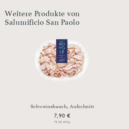
Weitere Produkte von
Salumificio San Paolo
Luftg
t
Schweinebauch, Aufschnitt
7,90 €
79,00 €/Kg