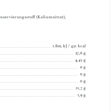
onservierungsstoff (Kaliumnitrat),
1.805 kJ / 431 kcal
37,6 g
4,45 g
0 g
0 g
0 g
21,7 g
1,9 g