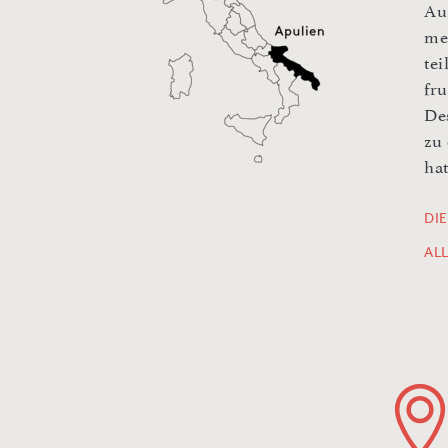
Au
me
te
fr
De
zu
hat
DI
AL