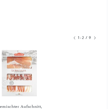
1-2
/
9
emischter Aufschnitt,
Bresaola Zero, Rinde