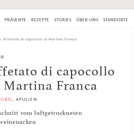
PRÄSENTE
REZEPTE
STORIES
ÜBER UNS
STANDORTE
>
Affetato di capocollo di Martina Franca
58
ffetato di capocollo
i Martina Franca
TORO
, APULIEN
schnitt vom luftgetrockneten
weinenacken