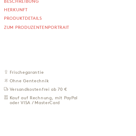
Himbeere und Pistazie, lose
BESCHREIBUNG
HERKUNFT
1.000 g (68 Stück / 1,15 € )
PRODUKTDETAILS
SOFORT VERFÜGBAR
77,90 €
ZUM PRODUZENTENPORTRAIT
77,90 € / Kg
Preis inkl. MwSt. zzgl. 4,95 € Versand
+
IN DEN WARENKORB
-
Frischegarantie
ZU DEN FAVORITEN
Ohne Gentechnik
IN DER NÄHE KAUFEN
Versandkostenfrei ab 70 €
BESCHREIBUNG
Kauf auf Rechnung, mit PayPal
oder VISA / MasterCard
HERKUNFT
PRODUKTDETAILS
ZUM PRODUZENTENPORTRAIT