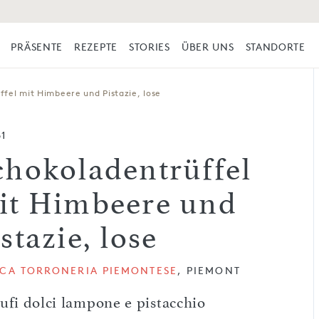
PRÄSENTE
REZEPTE
STORIES
ÜBER UNS
STANDORTE
fel mit Himbeere und Pistazie, lose
61
chokoladentrüffel
it Himbeere und
stazie, lose
ICA TORRONERIA PIEMONTESE
, PIEMONT
ufi dolci lampone e pistacchio