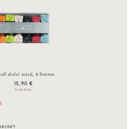
tufi dolci misti, 6 Sorten
Tartufi dolci al pi
15,90 €
17,90 €
96,36 €/Kg
89,50 €/Kg
E
RKUNFT