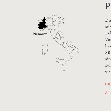
P
Di
sü
Re
Vo
be
Sü
si
Bu
vie
DI
AL