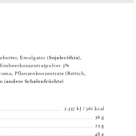
obutter, Emulgator (
Sojalecithin
),
Himbeerkonzentratpulver 3%
oma, Pflanzenkonzentrate (Rettich,
n (
andere Schalenfrüchte
)
2.337 kJ / 561 kcal
36 g
23 g
48 g