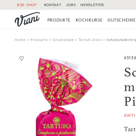
B2B-SHOP
KONTAKT
JOBS
NEWSLETTER
PRODUKTE
KOCHKURSE
GUTSCHEINE
Home
>
Produkte
>
Schokolade
>
Tartufi Dolci
>
Schokoladentrüf
6313
S
m
Pi
ANT
Tart