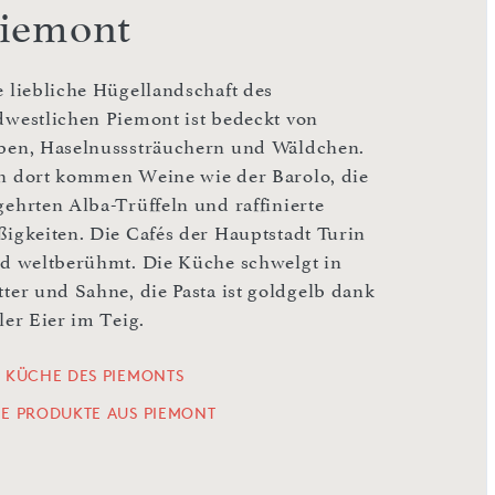
iemont
e liebliche Hügellandschaft des
dwestlichen Piemont ist bedeckt von
ben, Haselnusssträuchern und Wäldchen.
n dort kommen Weine wie der Barolo, die
gehrten Alba-Trüffeln und raffinierte
ßigkeiten. Die Cafés der Hauptstadt Turin
nd weltberühmt. Die Küche schwelgt in
tter und Sahne, die Pasta ist goldgelb dank
ler Eier im Teig.
E KÜCHE DES PIEMONTS
LE PRODUKTE AUS PIEMONT