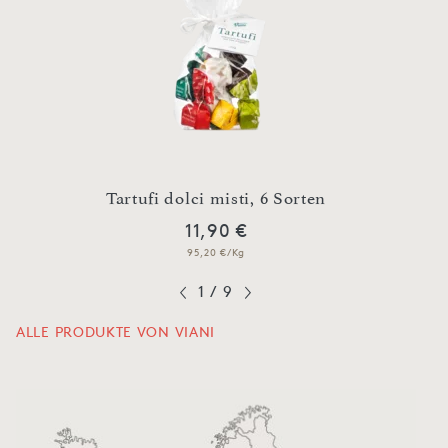
n
Tartufi dolci misti, 6 Sorten
O
11,90 €
95,20 €/Kg
1
/
9
ALLE PRODUKTE VON VIANI