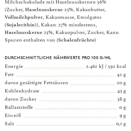
Milchschokolade mit Haselnusskernen 56%
(Zucker,
Haselnusskerne
25%, Kakaobutter,
Vollmilchpulver
, Kakaomasse, Emulgator
(
Sojalecithin
)), Kakao: 27% mindestens,
Haselnusskerne
23%, Kakaopulver, Zucker, Kann
Spuren enthalten von (
Schalenfrüchte
)
DURCHSCHNITTLICHE NÄHRWERTE PRO 100 G/ML
Energie
2.462 kJ / 592 kcal
Fett
42 g
davon gesättigte Fettsäuren
20 g
Kohlenhydrate
43 g
davon Zucker
38 g
Ballaststoffe
0 g
Eiweiß
9 g
Salz
0,1 g