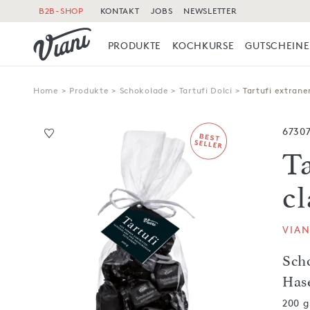
B2B-SHOP
KONTAKT
JOBS
NEWSLETTER
PRODUKTE
KOCHKURSE
GUTSCHEINE
Home
>
Produkte
>
Schokolade
>
Tartufi Dolci
>
Tartufi extraner
6730
Ta
cl
VIAN
Sch
Has
200 g