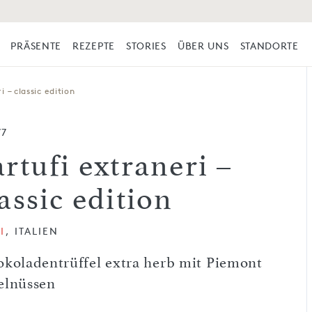
PRÄSENTE
REZEPTE
STORIES
ÜBER UNS
STANDORTE
i – classic edition
77
rtufi extraneri –
assic edition
I
, ITALIEN
okoladentrüffel extra herb mit Piemont
elnüssen