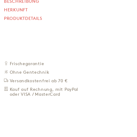
edition
BESCHREIBUNG
HERKUNFT
200 g
PRODUKTDETAILS
SOFORT VERFÜGBAR
15,90 €
79,50 € / Kg
Preis inkl. MwSt. zzgl. 4,95 € Versand
+
IN DEN WARENKORB
-
Frischegarantie
Ohne Gentechnik
ZU DEN FAVORITEN
Versandkostenfrei ab 70 €
IN DER NÄHE KAUFEN
Kauf auf Rechnung, mit PayPal
oder VISA / MasterCard
BESCHREIBUNG
HERKUNFT
PRODUKTDETAILS