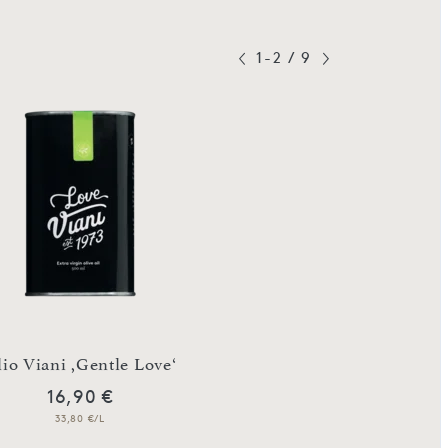
1-2
/
9
io Viani ,Gentle Love‘
Tartufi dolci m
16,90 €
17,90 €
33,80 €/L
89,50 €/Kg