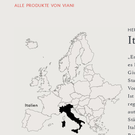
ALLE PRODUKTE VON VIANI
HE
I
„E
es 
Gi
St
Vo
Is
re
au
St
It