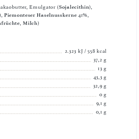
akaobutter, Emulgator (
Sojalecithin
),
),
Piemonteser Haselnusskerne
41%,
nfrüchte
,
Milch
)
2.323 kJ / 558 kcal
37,2 g
13 g
43,3 g
32,9 g
0 g
9,1 g
0,1 g