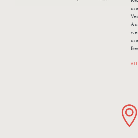
Rez
un
Ve
Au
we
un
Be
AL