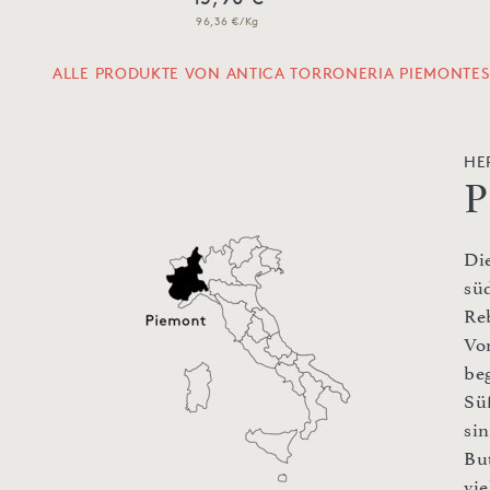
96,36 €/Kg
ALLE PRODUKTE VON ANTICA TORRONERIA PIEMONTES
HE
P
Di
sü
Re
Vo
be
Sü
si
Bu
vie