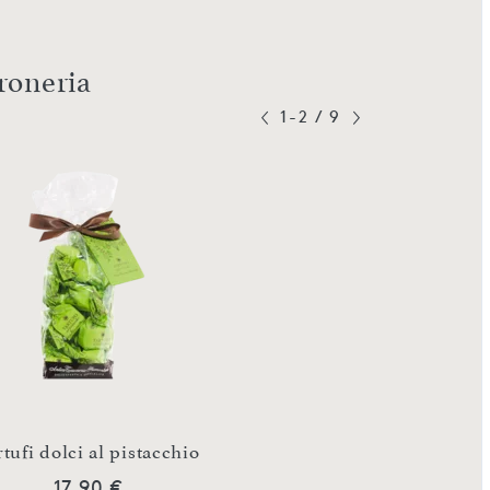
roneria
1-2
/
9
rtufi dolci al pistacchio
Tartufini dolci 
17,90 €
8,90 €