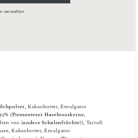
en verwalten
ilchpulver
, Kakaobutter, Emulgator
35% (
Piemonteser Haselnusskerne
,
lten von (
andere Schalenfrüchte
)), Tartufi
asse, Kakaobutter, Emulgator