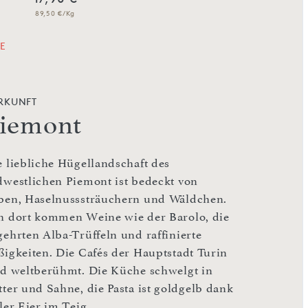
89,50 €/Kg
127,14 €/Kg
E
RKUNFT
iemont
e liebliche Hügellandschaft des
dwestlichen Piemont ist bedeckt von
ben, Haselnusssträuchern und Wäldchen.
n dort kommen Weine wie der Barolo, die
gehrten Alba-Trüffeln und raffinierte
ßigkeiten. Die Cafés der Hauptstadt Turin
nd weltberühmt. Die Küche schwelgt in
tter und Sahne, die Pasta ist goldgelb dank
ler Eier im Teig.