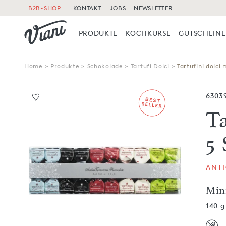
B2B-SHOP
KONTAKT
JOBS
NEWSLETTER
PRODUKTE
KOCHKURSE
GUTSCHEINE
Home
>
Produkte
>
Schokolade
>
Tartufi Dolci
>
Tartufini dolci 
6303
Ta
5
ANT
Mini
140 g