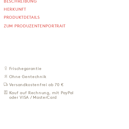
BESCHREIBUNG
SOFORT VERFÜGBAR
HERKUNFT
15,90 €
PRODUKTDETAILS
ZUM PRODUZENTENPORTRAIT
113,57 € / Kg
Preis inkl. MwSt. zzgl. 4,95 € Versand
+
IN DEN WARENKORB
-
ZU DEN FAVORITEN
IN DER NÄHE KAUFEN
Frischegarantie
Ohne Gentechnik
BESCHREIBUNG
Versandkostenfrei ab 70 €
HERKUNFT
Kauf auf Rechnung, mit PayPal
PRODUKTDETAILS
oder VISA / MasterCard
ZUM PRODUZENTENPORTRAIT