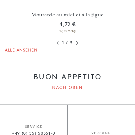
Moutarde au miel et à la figue
4,72 €
47,20 €/Kg
1
/
9
ALLE ANSEHEN
BUON APPETITO
NACH OBEN
SERVICE
+49 (0) 551 50551-0
VERSAND