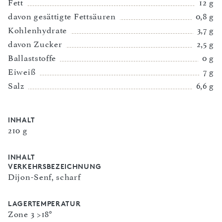
Fett
12 g
davon gesättigte Fettsäuren
0,8 g
Kohlenhydrate
3,7 g
davon Zucker
2,5 g
Ballaststoffe
0 g
Eiweiß
7 g
Salz
6,6 g
INHALT
210 g
INHALT
VERKEHRSBEZEICHNUNG
Dijon-Senf, scharf
LAGERTEMPERATUR
Zone 3 >18°