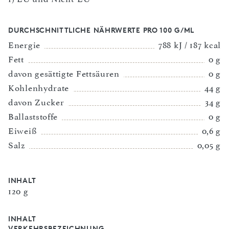
DURCHSCHNITTLICHE NÄHRWERTE PRO 100 G/ML
Energie
788 kJ / 187 kcal
Fett
0 g
davon gesättigte Fettsäuren
0 g
Kohlenhydrate
44 g
davon Zucker
34 g
Ballaststoffe
0 g
Eiweiß
0,6 g
Salz
0,05 g
INHALT
120 g
INHALT
VERKEHRSBEZEICHNUNG