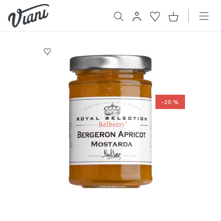
-20 %