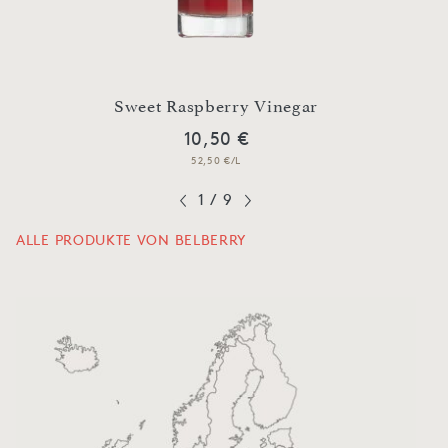
Sweet Raspberry Vinegar
C
10,50 €
52,50 €/L
1
/
9
ALLE PRODUKTE VON BELBERRY