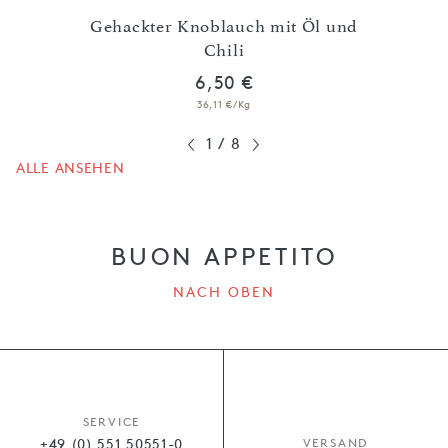
Gehackter Knoblauch mit Öl und
müse
Chili
6,50 €
36,11 €/Kg
1
/
8
ALLE ANSEHEN
BUON APPETITO
NACH OBEN
SERVICE
+49 (0) 551 50551-0
VERSAND