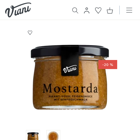
-20 %