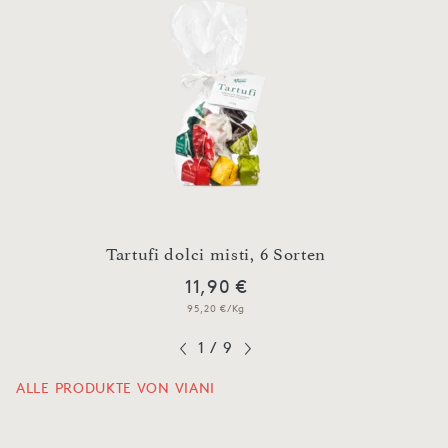
n
Tartufi dolci misti, 6 Sorten
O
11,90 €
95,20 €/Kg
1
/
9
ALLE PRODUKTE VON VIANI