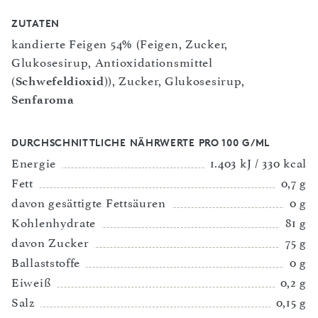
ZUTATEN
kandierte Feigen 54% (Feigen, Zucker,
Glukosesirup, Antioxidationsmittel
(
Schwefeldioxid
)), Zucker, Glukosesirup,
Senfaroma
DURCHSCHNITTLICHE NÄHRWERTE PRO 100 G/ML
Energie
1.403 kJ / 330 kcal
Fett
0,7 g
davon gesättigte Fettsäuren
0 g
Kohlenhydrate
81 g
davon Zucker
75 g
Ballaststoffe
0 g
Eiweiß
0,2 g
Salz
0,15 g