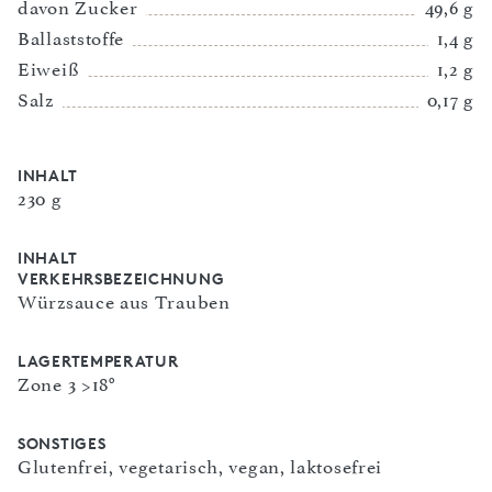
davon Zucker
49,6 g
Ballaststoffe
1,4 g
Eiweiß
1,2 g
Salz
0,17 g
INHALT
230 g
INHALT
VERKEHRSBEZEICHNUNG
Würzsauce aus Trauben
LAGERTEMPERATUR
Zone 3 >18°
SONSTIGES
Glutenfrei, vegetarisch, vegan, laktosefrei