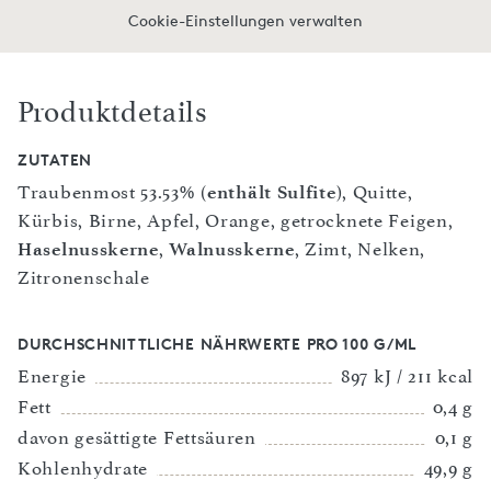
Cookie-Einstellungen verwalten
Produktdetails
ZUTATEN
Traubenmost 53.53% (
enthält Sulfite
), Quitte,
Kürbis, Birne, Apfel, Orange, getrocknete Feigen,
Haselnusskerne
,
Walnusskerne
, Zimt, Nelken,
Zitronenschale
DURCHSCHNITTLICHE NÄHRWERTE PRO 100 G/ML
Energie
897 kJ / 211 kcal
Fett
0,4 g
davon gesättigte Fettsäuren
0,1 g
Kohlenhydrate
49,9 g