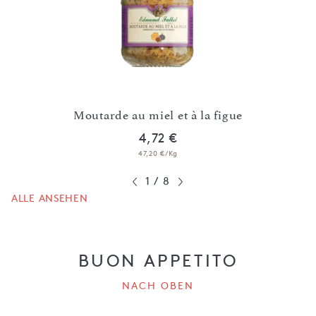
üß
Moutarde au miel et à la figue
4,72 €
47,20 €/Kg
1
/
8
ALLE ANSEHEN
BUON APPETITO
NACH OBEN