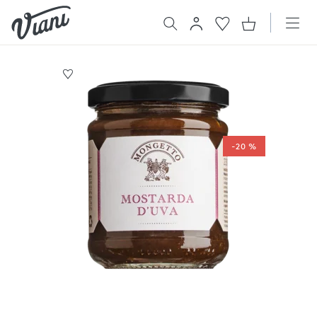
-20 %