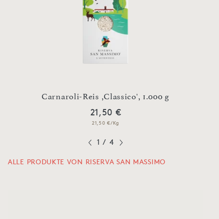
000 g
Carnaroli-Reis ,Classico', 1.000 g
Carn
21,50 €
21,50 €/Kg
1
/
4
ALLE PRODUKTE VON RISERVA SAN MASSIMO