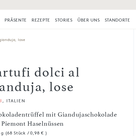
PRÄSENTE
REZEPTE
STORIES
ÜBER UNS
STANDORTE
 gianduja, lose
rtufi dolci al
ianduja, lose
I
, ITALIEN
okoladentrüffel mit Giandujaschokolade
 Piemont Haselnüssen
 g (68 Stück / 0,98 € )