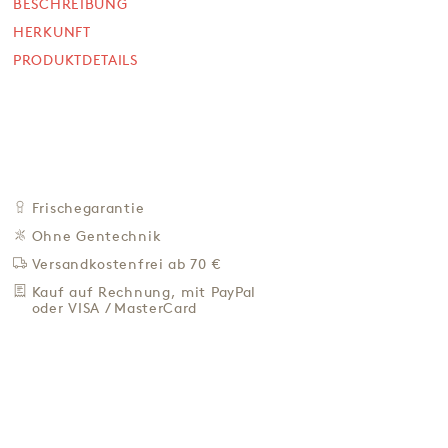
lose
BESCHREIBUNG
HERKUNFT
1.000 g (68 Stück / 0,98 € )
PRODUKTDETAILS
SOFORT VERFÜGBAR
66,90 €
66,90 € / Kg
Preis inkl. MwSt. zzgl. 4,95 € Versand
+
IN DEN WARENKORB
-
Frischegarantie
Ohne Gentechnik
ZU DEN FAVORITEN
Versandkostenfrei ab 70 €
IN DER NÄHE KAUFEN
Kauf auf Rechnung, mit PayPal
oder VISA / MasterCard
BESCHREIBUNG
HERKUNFT
PRODUKTDETAILS