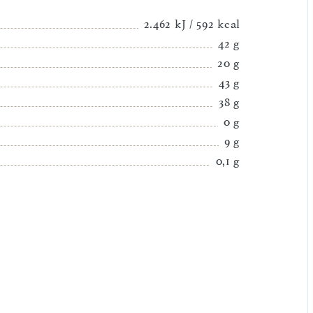
2.462 kJ / 592 kcal
42 g
20 g
43 g
38 g
0 g
9 g
0,1 g