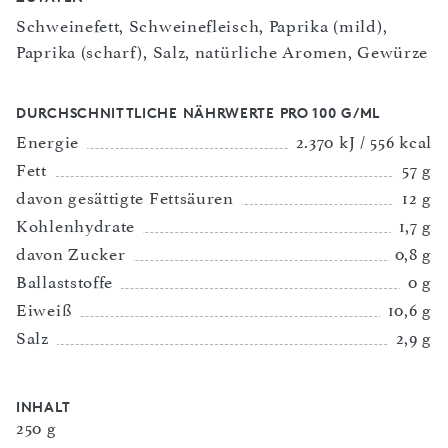
Schweinefett, Schweinefleisch, Paprika (mild),
Paprika (scharf), Salz, natürliche Aromen, Gewürze
DURCHSCHNITTLICHE NÄHRWERTE PRO 100 G/ML
Energie
2.370 kJ / 556 kcal
Fett
57 g
davon gesättigte Fettsäuren
12 g
Kohlenhydrate
1,7 g
davon Zucker
0,8 g
Ballaststoffe
0 g
Eiweiß
10,6 g
Salz
2,9 g
INHALT
250 g