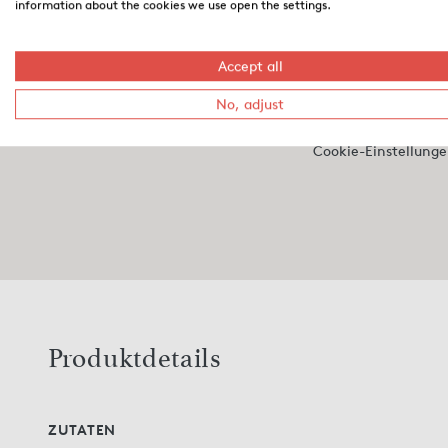
information about the cookies we use open the settings.
Um die Suche zu nutzen, musst du Coo
akzeptieren.
Accept all
No, adjust
GOOGLE MAPS COOKIE
Cookie-Einstellung
Produktdetails
ZUTATEN