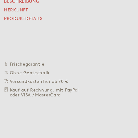
BESCHREIBUNG
SOFORT VERFÜGBAR
HERKUNFT
23,90 €
PRODUKTDETAILS
31,87 € / L
Preis inkl. MwSt. zzgl. 4,95 € Versand
+
IN DEN WARENKORB
-
ZU DEN FAVORITEN
Frischegarantie
IN DER NÄHE KAUFEN
Ohne Gentechnik
Versandkostenfrei ab 70 €
BESCHREIBUNG
Kauf auf Rechnung, mit PayPal
HERKUNFT
oder VISA / MasterCard
PRODUKTDETAILS