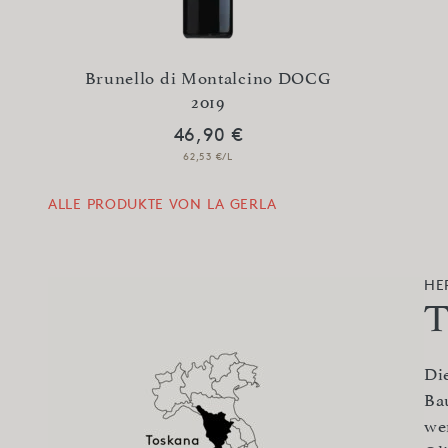
Brunello di Montalcino DOCG
2019
46,90 €
62,53 €/L
ALLE PRODUKTE VON LA GERLA
HE
T
Di
Ba
we