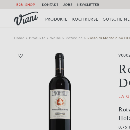
B2B-SHOP
KONTAKT
JOBS
NEWSLETTER
PRODUKTE
KOCHKURSE
GUTSCHEINE
Home
>
Produkte
>
Weine
>
Rotweine
>
Rosso di Montalcino DO
9000
R
D
LA 
Rot
Hol
0,75 