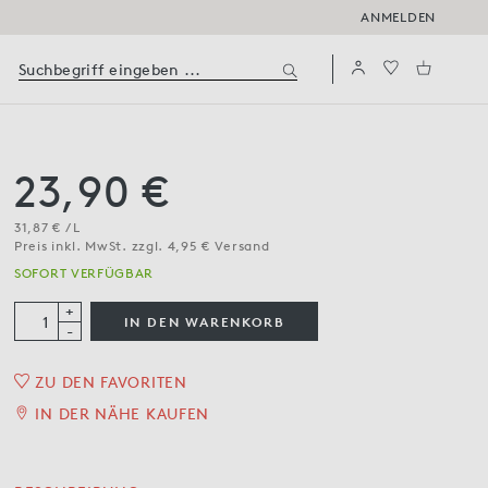
ANMELDEN
23,90 €
31,87 € / L
Preis inkl. MwSt. zzgl. 4,95 € Versand
SOFORT VERFÜGBAR
+
IN DEN WARENKORB
-
ZU DEN FAVORITEN
Rosso di Montalcino DOC
IN DER NÄHE KAUFEN
2023
0,75 l