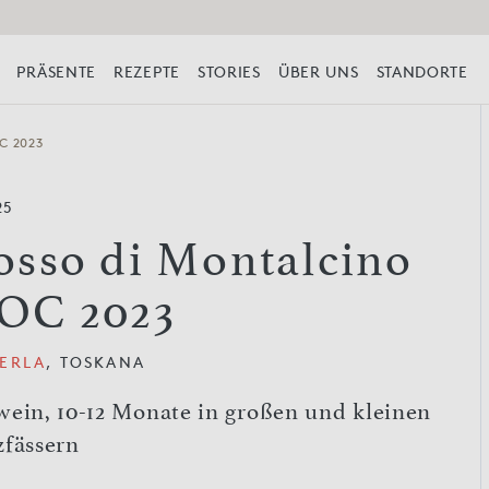
PRÄSENTE
REZEPTE
STORIES
ÜBER UNS
STANDORTE
C 2023
25
osso di Montalcino
OC 2023
GERLA
, TOSKANA
wein, 10-12 Monate in großen und kleinen
zfässern
l