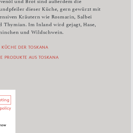
ivenöl und Brot sind außerdem die
undpfeiler dieser Küche, gern gewürzt mit
tensiven Kräutern wie Rosmarin, Salbei
d Thymian. Im Inland wird gejagt, Hase,
ninchen und Wildschwein.
E KÜCHE DER TOSKANA
LE PRODUKTE AUS TOSKANA
pting
policy
show