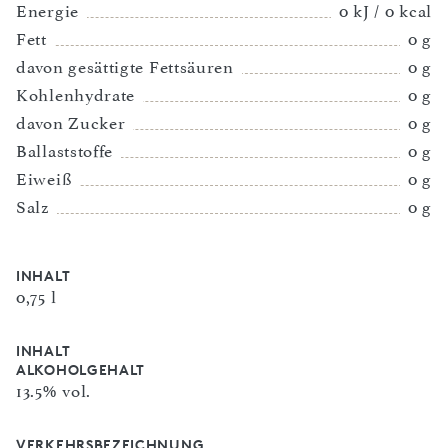
Energie
0 kJ / 0 kcal
Fett
0 g
davon gesättigte Fettsäuren
0 g
Kohlenhydrate
0 g
davon Zucker
0 g
Ballaststoffe
0 g
Eiweiß
0 g
Salz
0 g
INHALT
0,75 l
INHALT
ALKOHOLGEHALT
13.5% vol.
VERKEHRSBEZEICHNUNG