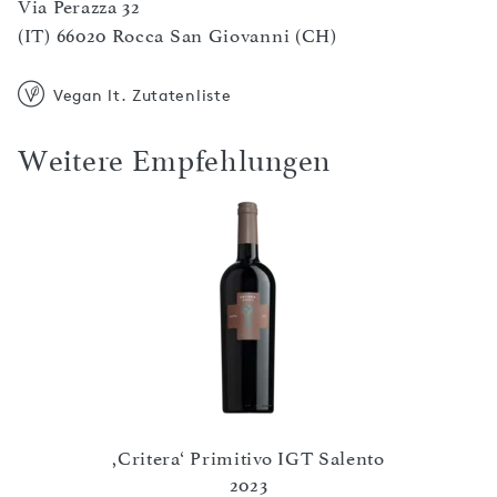
Via Perazza 32
(IT) 66020 Rocca San Giovanni (CH)
Vegan lt. Zutatenliste
Weitere Empfehlungen
,Critera‘ Primitivo IGT Salento
23
2023
,Lian