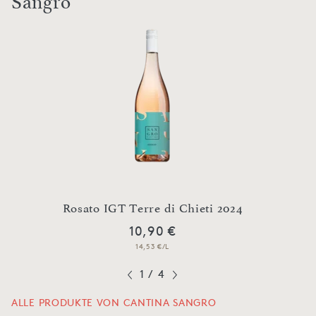
Sangro
no
Rosato IGT Terre di Chieti 2024
Treb
10,90 €
14,53 €/L
1
/
4
ALLE PRODUKTE VON CANTINA SANGRO