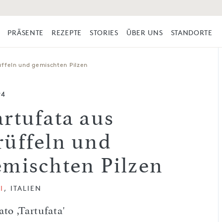
PRÄSENTE
REZEPTE
STORIES
ÜBER UNS
STANDORTE
üffeln und gemischten Pilzen
94
artufata aus
rüffeln und
emischten Pilzen
I
, ITALIEN
ato ,Tartufata'