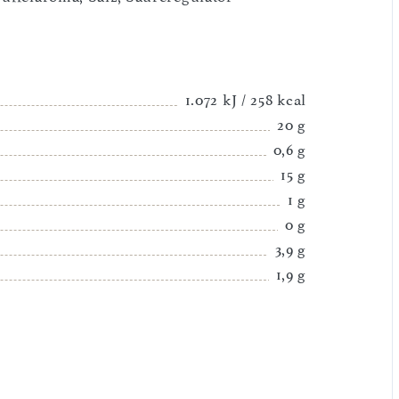
1.072 kJ / 258 kcal
20 g
0,6 g
15 g
1 g
0 g
3,9 g
1,9 g