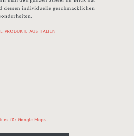
nn man den ganzen Stiefel im Blick hat
d dessen individuelle geschmacklichen
sonderheiten.
LE PRODUKTE AUS ITALIEN
kies für Google Maps