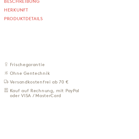
BESCHREIBUNG
SOFORT VERFÜGBAR
HERKUNFT
19,90 €
PRODUKTDETAILS
117,06 € / Kg
Preis inkl. MwSt. zzgl. 4,95 € Versand
+
IN DEN WARENKORB
-
ZU DEN FAVORITEN
Frischegarantie
IN DER NÄHE KAUFEN
Ohne Gentechnik
Versandkostenfrei ab 70 €
BESCHREIBUNG
Kauf auf Rechnung, mit PayPal
HERKUNFT
oder VISA / MasterCard
PRODUKTDETAILS