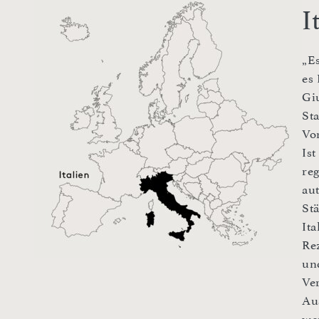
I
„E
es 
Gi
St
Vo
Is
re
au
St
It
Rez
un
Ve
Au