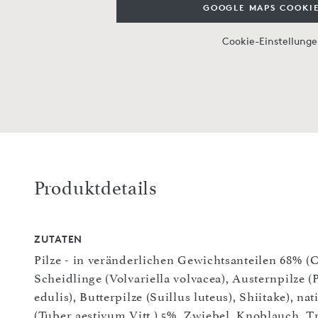
GOOGLE MAPS COOKIE
Cookie-Einstellung
Produktdetails
ZUTATEN
Pilze - in veränderlichen Gewichtsanteilen 68% 
Scheidlinge (Volvariella volvacea), Austernpilze (P
edulis), Butterpilze (Suillus luteus), Shiitake), na
(Tuber aestivum Vitt.) 5%, Zwiebel, Knoblauch, T