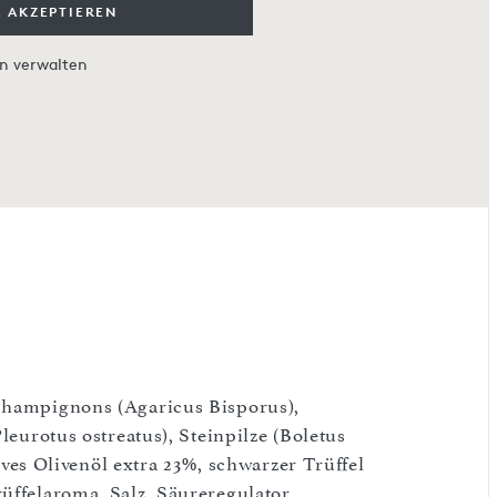
 AKZEPTIEREN
en verwalten
(Champignons (Agaricus Bisporus),
leurotus ostreatus), Steinpilze (Boletus
tives Olivenöl extra 23%, schwarzer Trüffel
rüffelaroma, Salz, Säureregulator