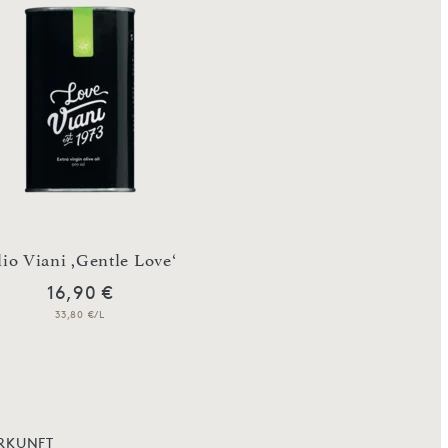
io Viani ,Gentle Love‘
Tartufi dolci m
16,90 €
17,90 €
33,80 €/L
89,50 €/Kg
RKUNFT