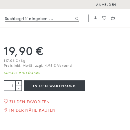
ANMELDEN
19,90 €
117,06 € / Kg
Preis inkl. MwSt. zzgl. 4,95 € Versand
SOFORT VERFÜGBAR
+
IN DEN WARENKORB
-
ZU DEN FAVORITEN
Tartufata aus Trüffeln und
IN DER NÄHE KAUFEN
gemischten Pilzen
170 g