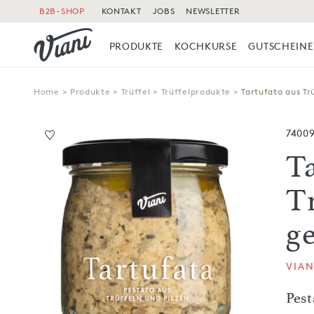
B2B-SHOP
KONTAKT
JOBS
NEWSLETTER
PRODUKTE
KOCHKURSE
GUTSCHEINE
Home
>
Produkte
>
Trüffel
>
Trüffelprodukte
>
Tartufata aus Tr
7400
T
T
g
VIAN
Pest