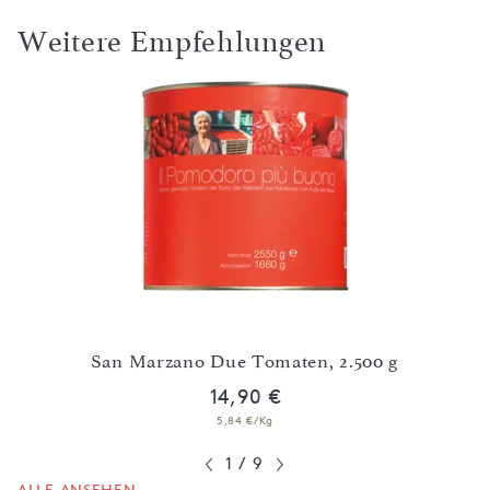
Weitere Empfehlungen
Ges
tage'
San Marzano Due Tomaten, 2.500 g
14,90 €
5,84 €/Kg
1
/
9
ALLE ANSEHEN