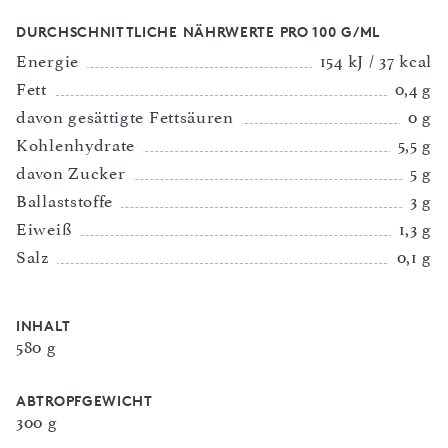
DURCHSCHNITTLICHE NÄHRWERTE PRO 100 G/ML
Energie
154 kJ / 37 kcal
Fett
0,4 g
davon gesättigte Fettsäuren
0 g
Kohlenhydrate
5,5 g
davon Zucker
5 g
Ballaststoffe
3 g
Eiweiß
1,3 g
Salz
0,1 g
INHALT
580 g
ABTROPFGEWICHT
300 g