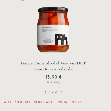
el
Ganze Piennolo del Vesuvio DOP
Gelb
l
Tomaten in Salzlake
13,90 €
38,61 €/Kg
1
/
6
ALLE PRODUKTE VON CASALE PIETROPAOLO