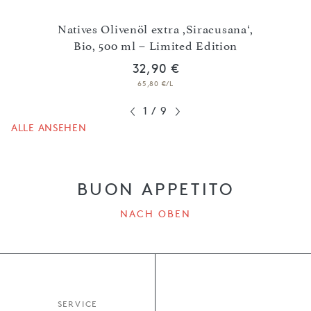
Noire‘
Natives Olivenöl extra ,Siracusana‘,
Nati
Bio, 500 ml – Limited Edition
32,90 €
65,80 €/L
1
/
9
ALLE ANSEHEN
BUON APPETITO
NACH OBEN
SERVICE