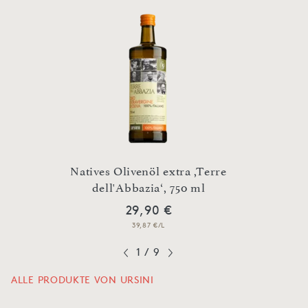
o
Natives Olivenöl extra ,Terre
dell'Abbazia‘, 750 ml
Nati
29,90 €
39,87 €/L
1
/
9
ALLE PRODUKTE VON URSINI