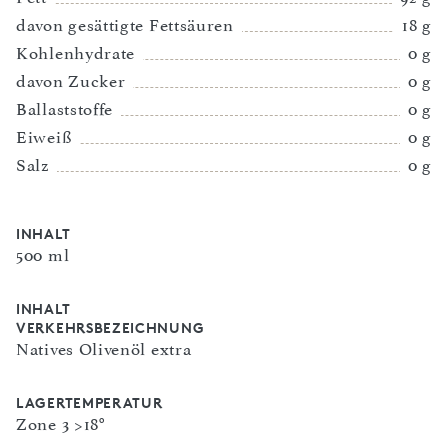
davon gesättigte Fettsäuren
18 g
Kohlenhydrate
0 g
davon Zucker
0 g
Ballaststoffe
0 g
Eiweiß
0 g
Salz
0 g
INHALT
500 ml
INHALT
VERKEHRSBEZEICHNUNG
Natives Olivenöl extra
LAGERTEMPERATUR
Zone 3 >18°