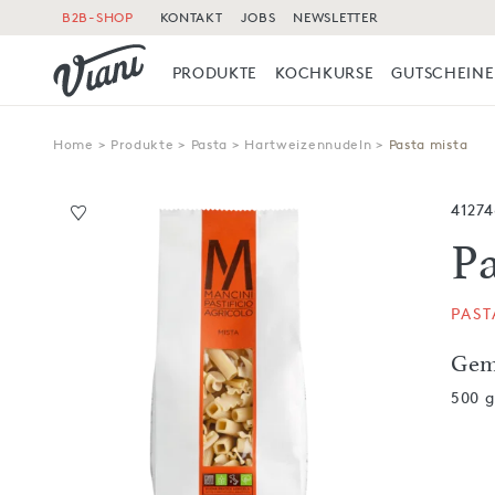
B2B-SHOP
KONTAKT
JOBS
NEWSLETTER
PRODUKTE
KOCHKURSE
GUTSCHEINE
Home
>
Produkte
>
Pasta
>
Hartweizennudeln
>
Pasta mista
41274
P
PAS
Gem
500 g