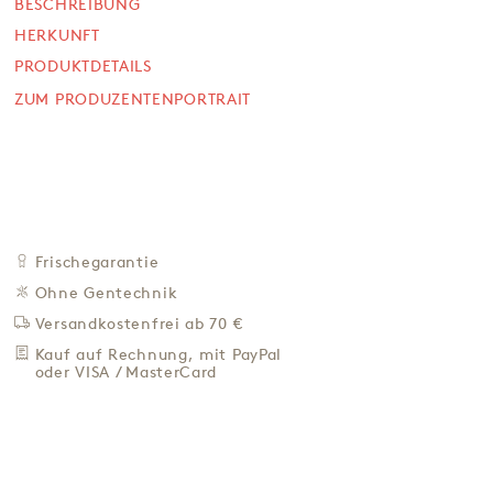
BESCHREIBUNG
HERKUNFT
SOFORT VERFÜGBAR
5,90 €
PRODUKTDETAILS
ZUM PRODUZENTENPORTRAIT
11,80 € / Kg
Preis inkl. MwSt. zzgl. 4,95 € Versand
+
IN DEN WARENKORB
-
ZU DEN FAVORITEN
IN DER NÄHE KAUFEN
Frischegarantie
Ohne Gentechnik
BESCHREIBUNG
Versandkostenfrei ab 70 €
HERKUNFT
Kauf auf Rechnung, mit PayPal
PRODUKTDETAILS
oder VISA / MasterCard
ZUM PRODUZENTENPORTRAIT