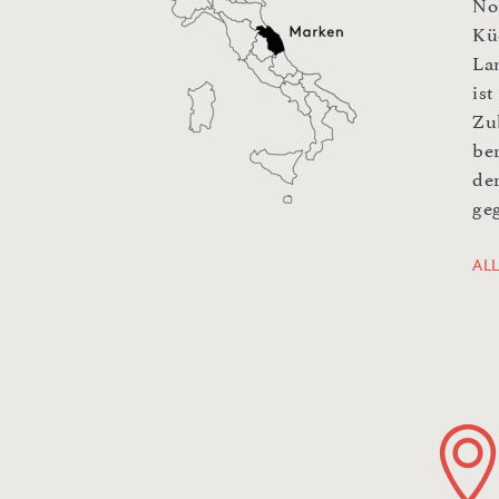
No
Kü
La
ist
Zu
be
der
ge
AL