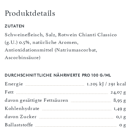
Produktdetails
ZUTATEN
Schweinefleisch, Salz, Rotwein Chianti Classico
(g.U.) 0.5%, natürliche Aromen,
Antioxidationsmittel (Natriumascorbat,
Ascorbinsäure)
DURCHSCHNITTLICHE NÄHRWERTE PRO 100 G/ML
Energie
1.205 kJ / 291 kcal
Fett
24,07 g
davon gesättigte Fettsäuren
8,95 g
Kohlenhydrate
1,49 g
davon Zucker
0,1 g
Ballaststoffe
0 g