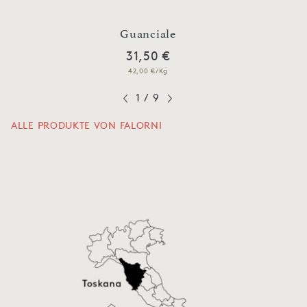
Guanciale
S
31,50 €
42,00 €/Kg
1
/
9
ALLE PRODUKTE VON FALORNI