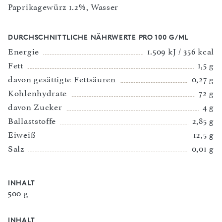
Paprikagewürz 1.2%, Wasser
DURCHSCHNITTLICHE NÄHRWERTE PRO 100 G/ML
Energie
1.509 kJ / 356 kcal
Fett
1,5 g
davon gesättigte Fettsäuren
0,27 g
Kohlenhydrate
72 g
davon Zucker
4 g
Ballaststoffe
2,85 g
Eiweiß
12,5 g
Salz
0,01 g
INHALT
500 g
INHALT