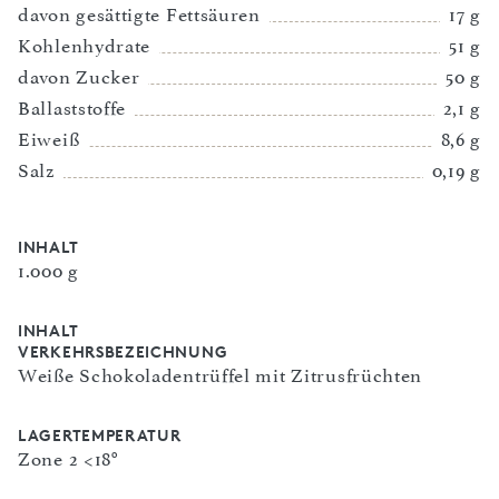
davon gesättigte Fettsäuren
17 g
Kohlenhydrate
51 g
davon Zucker
50 g
Ballaststoffe
2,1 g
Eiweiß
8,6 g
Salz
0,19 g
INHALT
1.000 g
INHALT
VERKEHRSBEZEICHNUNG
Weiße Schokoladentrüffel mit Zitrusfrüchten
LAGERTEMPERATUR
Zone 2 <18°