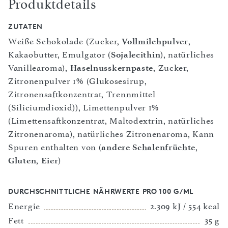
Produktdetails
ZUTATEN
Weiße Schokolade (Zucker,
Vollmilchpulver
,
Kakaobutter, Emulgator (
Sojalecithin
), natürliches
Vanillearoma),
Haselnusskernpaste
, Zucker,
Zitronenpulver 1% (Glukosesirup,
Zitronensaftkonzentrat, Trennmittel
(Siliciumdioxid)), Limettenpulver 1%
(Limettensaftkonzentrat, Maltodextrin, natürliches
Zitronenaroma), natürliches Zitronenaroma, Kann
Spuren enthalten von (
andere Schalenfrüchte
,
Gluten
,
Eier
)
DURCHSCHNITTLICHE NÄHRWERTE PRO 100 G/ML
Energie
2.309 kJ / 554 kcal
Fett
35 g