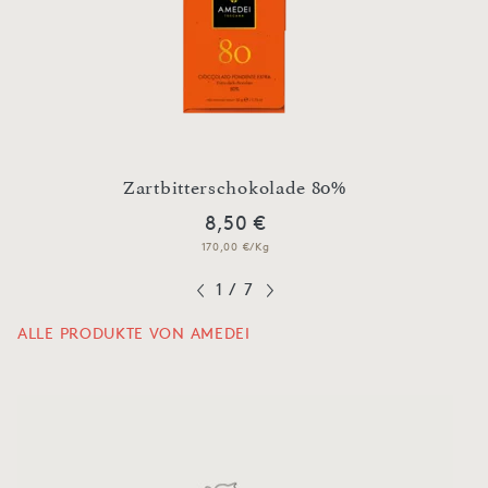
no
Zartbitterschokolade 80%
Zartb
8,50 €
170,00 €/Kg
1
/
7
ALLE PRODUKTE VON AMEDEI