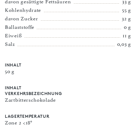
davon gesättigte Fettsäuren
33 g
Kohlenhydrate
55 g
davon Zucker
32 g
Ballaststoffe
0 g
Eiweiß
11 g
Salz
0,03 g
INHALT
50 g
INHALT
VERKEHRSBEZEICHNUNG
Zartbitterschokolade
LAGERTEMPERATUR
Zone 2 <18°