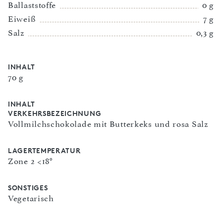
Ballaststoffe
0 g
Eiweiß
7 g
Salz
0,3 g
INHALT
70 g
INHALT
VERKEHRSBEZEICHNUNG
Vollmilchschokolade mit Butterkeks und rosa Salz
LAGERTEMPERATUR
Zone 2 <18°
SONSTIGES
Vegetarisch