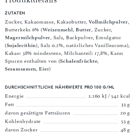
ZUTATEN
Zucker, Kakaomasse, Kakaobutter,
Vollmilchpulver
,
Butterkeks 6% (
Weizenmehl
,
Butter
, Zucker,
Magermilchpulver
, Salz, Backpulver, Emulgator
(
Sojalecithin
), Salz 0.2%, natürliches Vanillearoma),
Kakao: 38% mindestens, Milchanteil: 17,8%, Kann
Spuren enthalten von (
Schalenfrüchte
,
Sesamsamen
,
Eier
)
DURCHSCHNITTLICHE NÄHRWERTE PRO 100 G/ML
Energie
2.260 kJ / 542 kcal
Fett
33 g
davon gesättigte Fettsäuren
20 g
Kohlenhydrate
53 g
davon Zucker
48 g