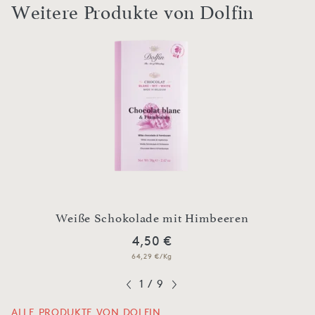
Weitere Produkte von Dolfin
ten
Z
Weiße Schokolade mit Himbeeren
4,50 €
64,29 €/Kg
1
/
9
ALLE PRODUKTE VON DOLFIN