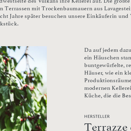
westseite des Vulkans ihre Kellerei auf. Die größte
en Terrassen mit Trockenbaumauern aus Lavagestein
cht Jahre später besuchen unsere Einkäuferin und
kstück.
Da auf jedem daz
ein Häuschen stand
buntgewürfelte, r
Häuser, wie ein k
Produktionsräume
modernen Kellerei
Küche, die die Be
HERSTELLER
Terrazze 