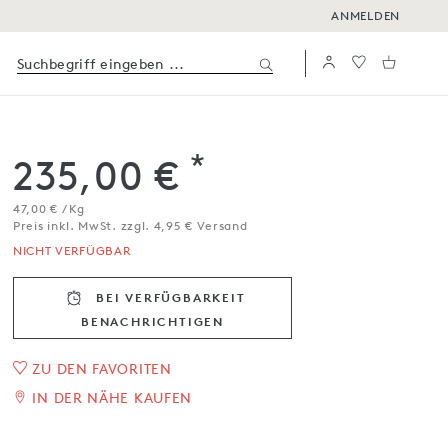
ANMELDEN
*
235,00 €
47,00 € / Kg
Preis inkl. MwSt. zzgl. 4,95 € Versand
NICHT VERFÜGBAR
BEI VERFÜGBARKEIT
BENACHRICH­TIGEN
1
/
2
ZU DEN FAVORITEN
IN DER NÄHE KAUFEN
Bündner Felsenkeller
ca. 5 kg