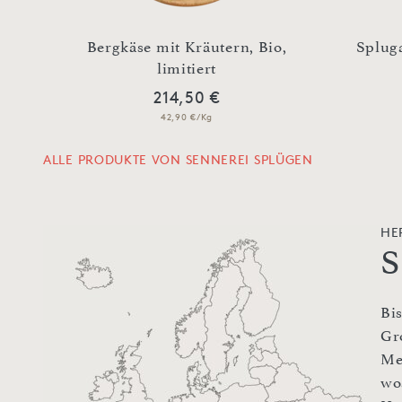
Bergkäse mit Kräutern, Bio,
Spluga
limitiert
214,50 €
42,90 €/Kg
ALLE PRODUKTE VON SENNEREI SPLÜGEN
HE
S
Bi
Gr
Me
wo