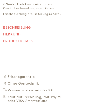
* Finaler Preis kann aufgrund von
Gewichtsschwankungen variieren.
NICHT VERFÜGBAR
*
235,00 €
Frischezuschlag pro Lieferung (3,50 €)
47,00 € / Kg
Preis inkl. MwSt. zzgl. 4,95 € Versand
BESCHREIBUNG
HERKUNFT
BEI VERFÜGBARKEIT
PRODUKTDETAILS
BENACHRICH­TIGEN
ZU DEN FAVORITEN
IN DER NÄHE KAUFEN
BESCHREIBUNG
HERKUNFT
Frischegarantie
PRODUKTDETAILS
Ohne Gentechnik
Versandkostenfrei ab 70 €
Kauf auf Rechnung, mit PayPal
* Finaler Preis kann aufgrund von Gewichtsschwankungen
oder VISA / MasterCard
variieren.