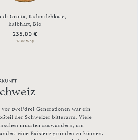
 di Grotta, Kuhmilchkäse,
halbhart, Bio
Splügner Berg T
235,00 €
235,00 €
47,00 €/Kg
47,00 €/Kg
RKUNFT
chweiz
s vor zwei/drei Generationen war ein
oßteil der Schweizer bitterarm. Viele
nschen mussten auswandern, um
anders eine Existenz gründen zu können.