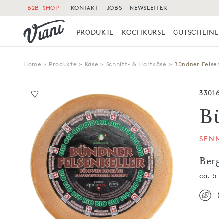
B2B-SHOP
KONTAKT
JOBS
NEWSLETTER
PRODUKTE
KOCHKURSE
GUTSCHEINE
Home
>
Produkte
>
Käse
>
Schnitt- & Hartkäse
>
Bündner Felse
3301
B
SEN
Berg
ca. 5