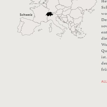
He
Sc
wo
De
sow
en
di
Wu
Qu
is
de
fr
AL