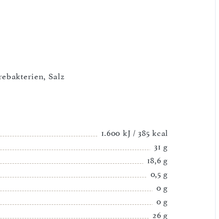
rebakterien, Salz
1.600 kJ / 385 kcal
31 g
18,6 g
0,5 g
0 g
0 g
26 g