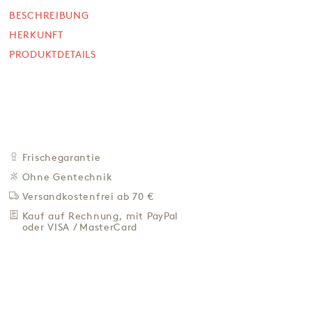
BESCHREIBUNG
NICHT VERFÜGBAR
29,90 €
HERKUNFT
PRODUKTDETAILS
39,87 € / L
Preis inkl. MwSt. zzgl. 4,95 € Versand
BEI VERFÜGBARKEIT
BENACHRICH­TIGEN
ZU DEN FAVORITEN
Frischegarantie
IN DER NÄHE KAUFEN
Ohne Gentechnik
Versandkostenfrei ab 70 €
BESCHREIBUNG
Kauf auf Rechnung, mit PayPal
HERKUNFT
oder VISA / MasterCard
PRODUKTDETAILS