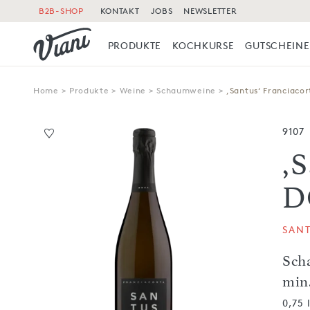
B2B-SHOP
KONTAKT
JOBS
NEWSLETTER
PRODUKTE
KOCHKURSE
GUTSCHEINE
Home
>
Produkte
>
Weine
>
Schaumweine
>
,Santus‘ Franciaco
9107
,
D
SAN
Sch
min
0,75 