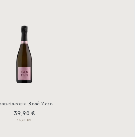
ranciacorta Rosé Zero
39,90 €
53,20 €/L