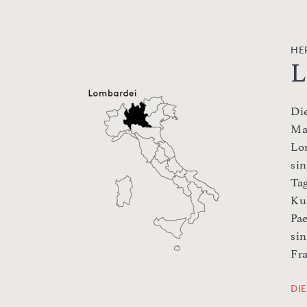
HE
L
Di
Ma
Lo
sin
Ta
Ku
Pa
si
Fr
DI