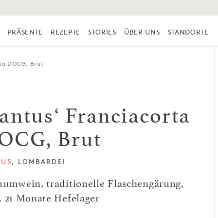
PRÄSENTE
REZEPTE
STORIES
ÜBER UNS
STANDORTE
rta DOCG, Brut
Santus‘ Franciacorta
OCG, Brut
TUS
, LOMBARDEI
aumwein, traditionelle Flaschengärung,
. 21 Monate Hefelager
l