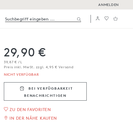
ANMELDEN
29,90 €
39,87 € / L
Preis inkl. MwSt. zzgl. 4,95 € Versand
NICHT VERFÜGBAR
BEI VERFÜGBARKEIT
BENACHRICH­TIGEN
,Santus‘ Franciacorta
ZU DEN FAVORITEN
IN DER NÄHE KAUFEN
DOCG, Brut
0,75 l