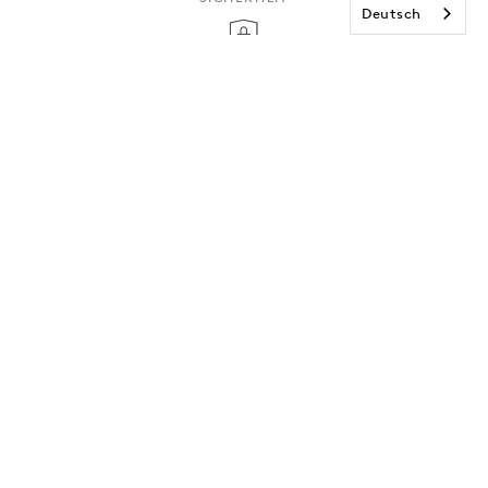
Deutsch
Deine Daten werden verschlüsselt übertragen.
Abonniere
unseren
Newsletter und
erhalte 15€ Rabatt
auf deine nächste
Bestellung!