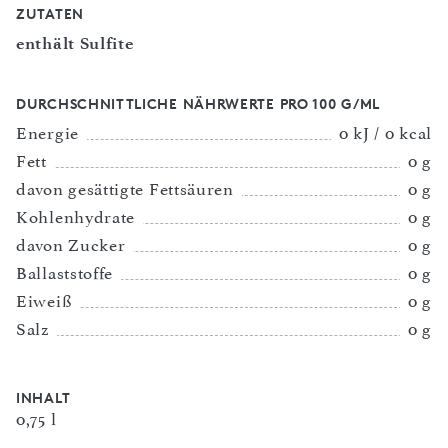
ZUTATEN
enthält Sulfite
DURCHSCHNITTLICHE NÄHRWERTE PRO 100 G/ML
Energie
0 kJ / 0 kcal
Fett
0 g
davon gesättigte Fettsäuren
0 g
Kohlenhydrate
0 g
davon Zucker
0 g
Ballaststoffe
0 g
Eiweiß
0 g
Salz
0 g
INHALT
0,75 l