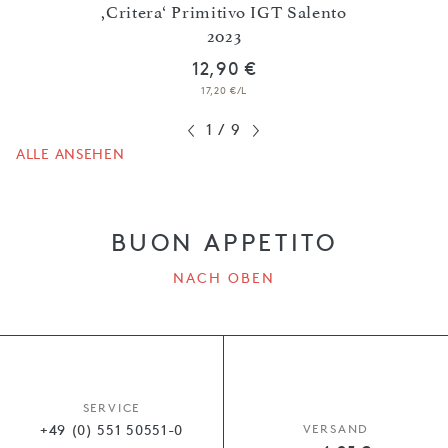
,Critera‘ Primitivo IGT Salento
23
2023
,Lian
12,90 €
17,20 €/L
1
/
9
ALLE ANSEHEN
BUON APPETITO
NACH OBEN
SERVICE
+49 (0) 551 50551-0
VERSAND