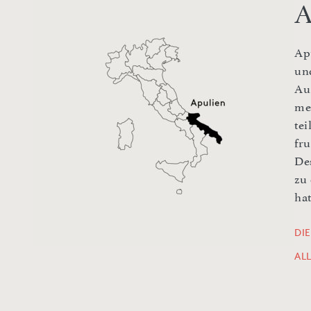
A
Ap
un
Au
me
te
fr
De
zu
hat
DI
AL