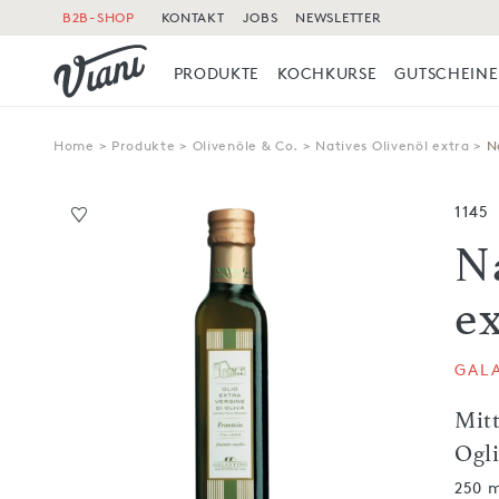
B2B-SHOP
KONTAKT
JOBS
NEWSLETTER
PRODUKTE
KOCHKURSE
GUTSCHEINE
Home
>
Produkte
>
Olivenöle & Co.
>
Natives Olivenöl extra
>
N
1145
N
ex
GAL
Mitt
Ogl
250 