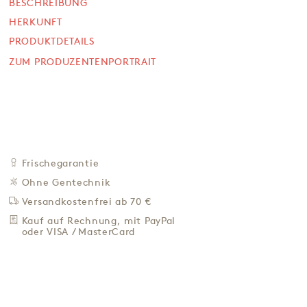
BESCHREIBUNG
SOFORT VERFÜGBAR
HERKUNFT
15,90 €
PRODUKTDETAILS
ZUM PRODUZENTENPORTRAIT
63,60 € / L
Preis inkl. MwSt. zzgl. 4,95 € Versand
+
IN DEN WARENKORB
-
ZU DEN FAVORITEN
IN DER NÄHE KAUFEN
Frischegarantie
Ohne Gentechnik
BESCHREIBUNG
Versandkostenfrei ab 70 €
HERKUNFT
Kauf auf Rechnung, mit PayPal
PRODUKTDETAILS
oder VISA / MasterCard
ZUM PRODUZENTENPORTRAIT