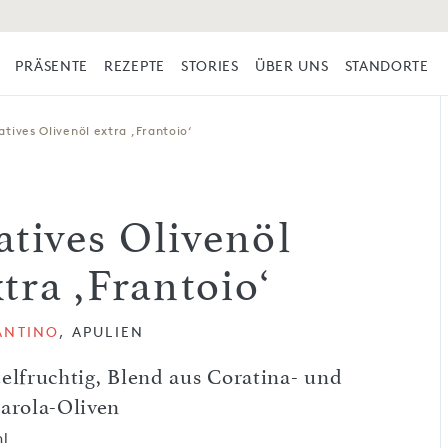
PRÄSENTE
REZEPTE
STORIES
ÜBER UNS
STANDORTE
atives Olivenöl extra ,Frantoio‘
atives Olivenöl
tra ,Frantoio‘
ANTINO
, APULIEN
elfruchtig, Blend aus Coratina- und
iarola-Oliven
ml