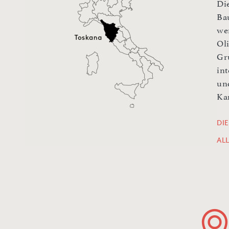
Di
Ba
we
Ol
Gr
in
un
Ka
DI
AL