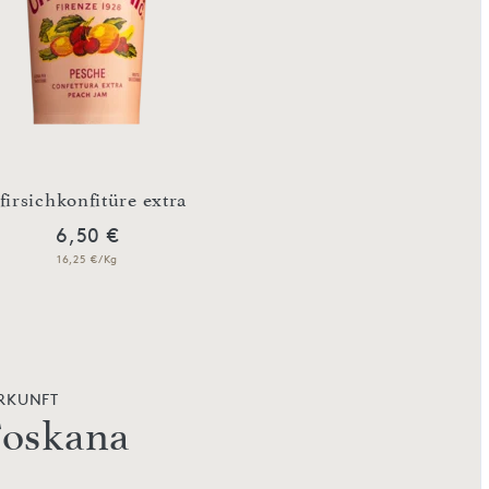
firsichkonfitüre extra
Aprikosenkonfitür
6,50 €
6,50 €
16,25 €/Kg
16,25 €/Kg
RKUNFT
oskana