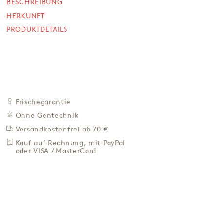
6,50 €
BESCHREIBUNG
HERKUNFT
16,25 € / Kg
PRODUKTDETAILS
Preis inkl. MwSt. zzgl. 4,95 € Versand
+
IN DEN WARENKORB
-
ZU DEN FAVORITEN
IN DER NÄHE KAUFEN
Frischegarantie
BESCHREIBUNG
Ohne Gentechnik
HERKUNFT
Versandkostenfrei ab 70 €
PRODUKTDETAILS
Kauf auf Rechnung, mit PayPal
oder VISA / MasterCard