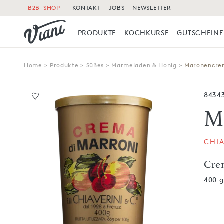
B2B-SHOP
KONTAKT
JOBS
NEWSLETTER
PRODUKTE
KOCHKURSE
GUTSCHEINE
Home
>
Produkte
>
Süßes
>
Marmeladen & Honig
>
Maronencre
8434
M
CHIA
Cre
400 g