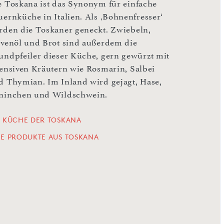
e Toskana ist das Synonym für einfache
uernküche in Italien. Als ‚Bohnenfresser‘
rden die Toskaner geneckt. Zwiebeln,
ivenöl und Brot sind außerdem die
undpfeiler dieser Küche, gern gewürzt mit
tensiven Kräutern wie Rosmarin, Salbei
d Thymian. Im Inland wird gejagt, Hase,
ninchen und Wildschwein.
E KÜCHE DER TOSKANA
LE PRODUKTE AUS TOSKANA