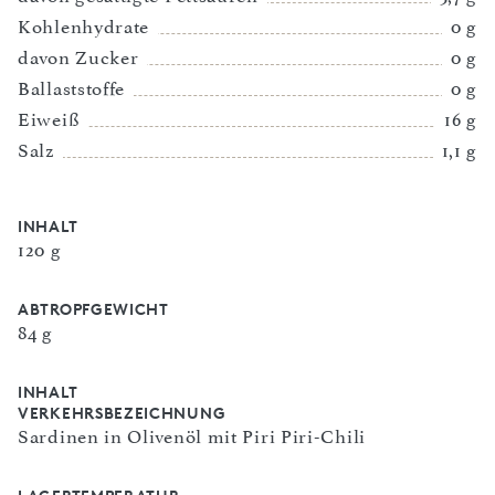
Kohlenhydrate
0 g
davon Zucker
0 g
Ballaststoffe
0 g
Eiweiß
16 g
Salz
1,1 g
INHALT
120 g
ABTROPFGEWICHT
84 g
INHALT
VERKEHRSBEZEICHNUNG
Sardinen in Olivenöl mit Piri Piri-Chili