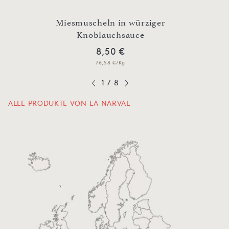
cher
Miesmuscheln in würziger
Knoblauchsauce
Makr
8,50 €
76,58 €/Kg
1
/
8
ALLE PRODUKTE VON LA NARVAL