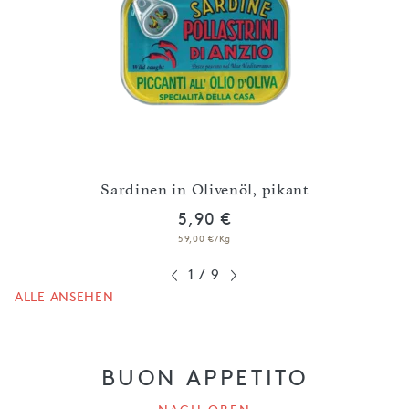
mit
Sardinen in Olivenöl, pikant
S
5,90 €
59,00 €/Kg
1
/
9
ALLE ANSEHEN
BUON APPETITO