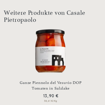
Weitere Produkte von Casale
Pietropaolo
ten
Ganze Piennolo del Vesuvio DOP
Gelb
Tomaten in Salzlake
13,90 €
38,61 €/Kg