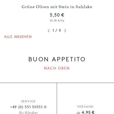
n in
Schw
Grüne Oliven mit Stein in Salzlake
5,50 €
34,38 €/Kg
1
/
9
ALLE ANSEHEN
BUON APPETITO
NACH OBEN
SERVICE
+49 (0) 551 50551-0
VERSAND
4,95 €
für Händler
ab