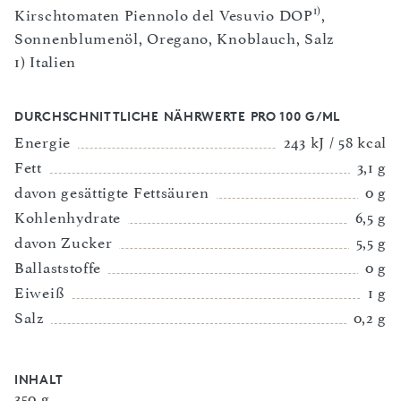
1)
Kirschtomaten Piennolo del Vesuvio DOP
,
Sonnenblumenöl, Oregano, Knoblauch, Salz
1) Italien
DURCHSCHNITTLICHE NÄHRWERTE PRO 100 G/ML
Energie
243 kJ / 58 kcal
Fett
3,1 g
davon gesättigte Fettsäuren
0 g
Kohlenhydrate
6,5 g
davon Zucker
5,5 g
Ballaststoffe
0 g
Eiweiß
1 g
Salz
0,2 g
INHALT
350 g