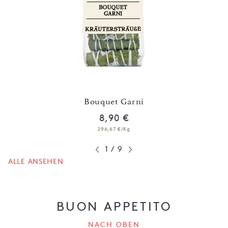
G
Bouquet Garni
8,90 €
296,67 €/Kg
1
/
9
ALLE ANSEHEN
BUON APPETITO
NACH OBEN