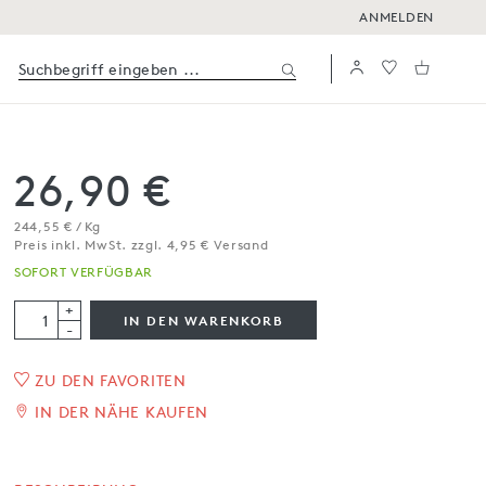
ANMELDEN
26,90 €
244,55 € / Kg
Preis inkl. MwSt. zzgl. 4,95 € Versand
SOFORT VERFÜGBAR
+
IN DEN WARENKORB
-
ZU DEN FAVORITEN
Thunfischbauch in Olivenöl
IN DER NÄHE KAUFEN
110 g
SOFORT VERFÜGBAR