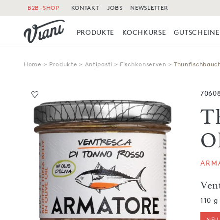
B2B-SHOP
KONTAKT
JOBS
NEWSLETTER
PRODUKTE
KOCHKURSE
GUTSCHEINE
Home
>
Produkte
>
Antipasti
>
Fischkonserven
>
Thunfischbauch
7060
T
O
ARM
Vent
110 g
NEU