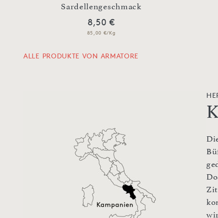
Sardellengeschmack
8,50 €
85,00 €/Kg
ALLE PRODUKTE VON ARMATORE
HE
K
Di
Bü
ge
Do
Zi
ko
wi