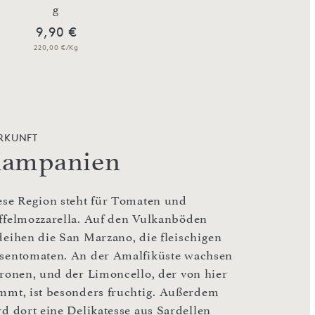
g
Thunfischfilets in 
9,90 €
23,90 €
220,00 €/Kg
217,27 €/Kg
RKUNFT
ampanien
ese Region steht für Tomaten und
ffelmozzarella. Auf den Vulkanböden
deihen die San Marzano, die fleischigen
sentomaten. An der Amalfiküste wachsen
tronen, und der Limoncello, der von hier
mmt, ist besonders fruchtig. Außerdem
rd dort eine Delikatesse aus Sardellen