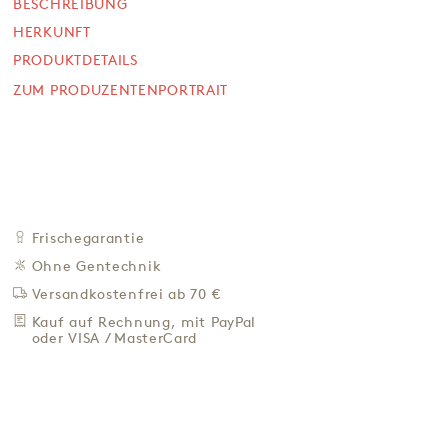
26,90 €
BESCHREIBUNG
HERKUNFT
244,55 € / Kg
PRODUKTDETAILS
Preis inkl. MwSt. zzgl. 4,95 € Versand
ZUM PRODUZENTENPORTRAIT
+
IN DEN WARENKORB
-
ZU DEN FAVORITEN
IN DER NÄHE KAUFEN
BESCHREIBUNG
Frischegarantie
HERKUNFT
Ohne Gentechnik
PRODUKTDETAILS
Versandkostenfrei ab 70 €
ZUM PRODUZENTENPORTRAIT
Kauf auf Rechnung, mit PayPal
oder VISA / MasterCard