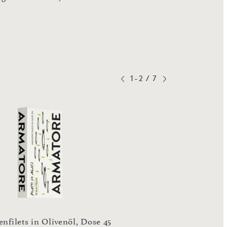
1-2
/
7
enfilets in Olivenöl, Dose 45