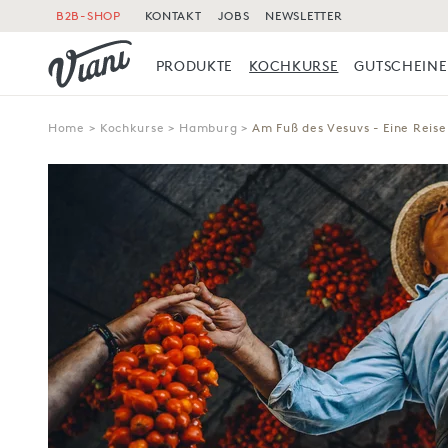
B2B-SHOP
KONTAKT
JOBS
NEWSLETTER
PRODUKTE
KOCHKURSE
GUTSCHEINE
Home
>
Kochkurse
>
Hamburg
>
Am Fuß des Vesuvs - Eine Reis