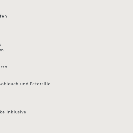
ofen
o
um
orza
oblauch und Petersilie
ke inklusive