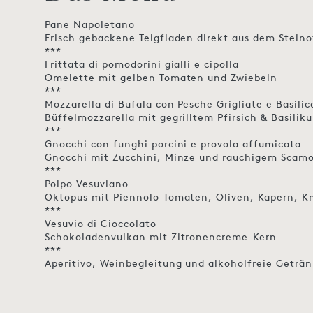
Pane Napoletano
Frisch gebackene Teigfladen direkt aus dem Stein
***
Frittata di pomodorini gialli e cipolla
Omelette mit gelben Tomaten und Zwiebeln
***
Mozzarella di Bufala con Pesche Grigliate e Basilic
Büffelmozzarella mit gegrilltem Pfirsich & Basilik
***
Gnocchi con funghi porcini e provola affumicata
Gnocchi mit Zucchini, Minze und rauchigem Scam
***
Polpo Vesuviano
Oktopus mit Piennolo-Tomaten, Oliven, Kapern, Kn
***
Vesuvio di Cioccolato
Schokoladenvulkan mit Zitronencreme-Kern
***
Aperitivo, Weinbegleitung und alkoholfreie Geträn