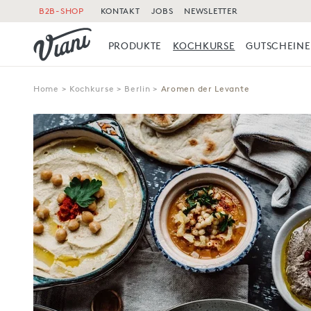
B2B-SHOP
KONTAKT
JOBS
NEWSLETTER
PRODUKTE
KOCHKURSE
GUTSCHEINE
Home
>
Kochkurse
>
Berlin
>
Aromen der Levante