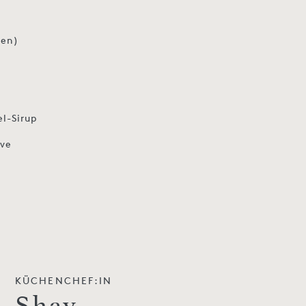
ten)
l-Sirup
ive
KÜCHENCHEF:IN
Shay