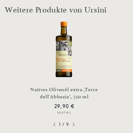
Weitere Produkte von Ursini
o
Natives Olivenöl extra ,Terre
dell'Abbazia‘, 750 ml
Nati
29,90 €
39,87 €/L
1
/
9