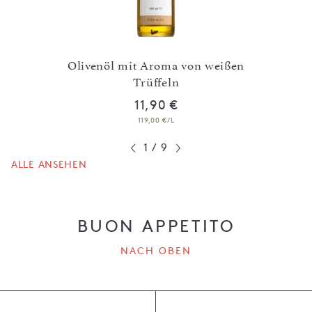
oncino
Olivenöl mit Aroma von weißen
Oli
Trüffeln
11,90 €
119,00 €/L
1
/
9
ALLE ANSEHEN
BUON APPETITO
NACH OBEN