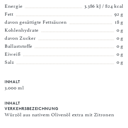
Energie
3.386 kJ / 824 kcal
Fett
92 g
davon gesättigte Fettsäuren
18 g
Kohlenhydrate
0 g
davon Zucker
0 g
Ballaststoffe
0 g
Eiweiß
0 g
Salz
0 g
INHALT
3.000 ml
INHALT
VERKEHRSBEZEICHNUNG
Würzöl aus nativem Olivenöl extra mit Zitronen