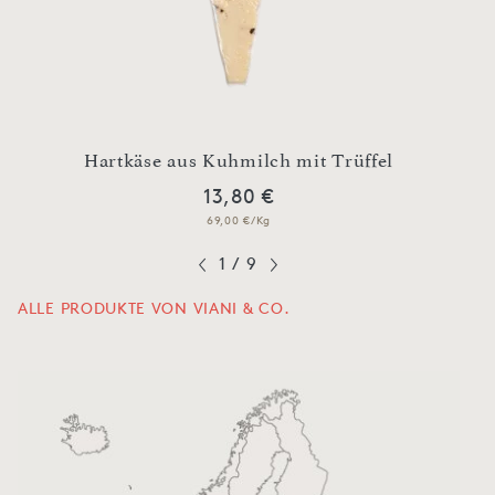
d
Hartkäse aus Kuhmilch mit Trüffel
Bu
13,80 €
69,00 €/Kg
1
/
9
ALLE PRODUKTE VON VIANI & CO.