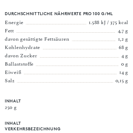
DURCHSCHNITTLICHE NÄHRWERTE PRO 100 G/ML
Energie
1.588 kJ / 375 kcal
Fett
4,7 g
davon gesättigte Fettsäuren
1,2 g
Kohlenhydrate
68 g
davon Zucker
4 g
Ballaststoffe
0 g
Eiweiß
14 g
Salz
0,15 g
INHALT
250 g
INHALT
VERKEHRSBEZEICHNUNG