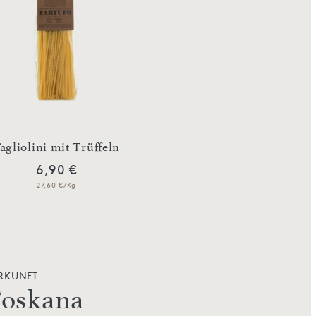
Linguine mit Knob
agliolini mit Trüffeln
Basilikum
6,90 €
5,90 €
27,60 €/Kg
23,60 €/Kg
RKUNFT
oskana