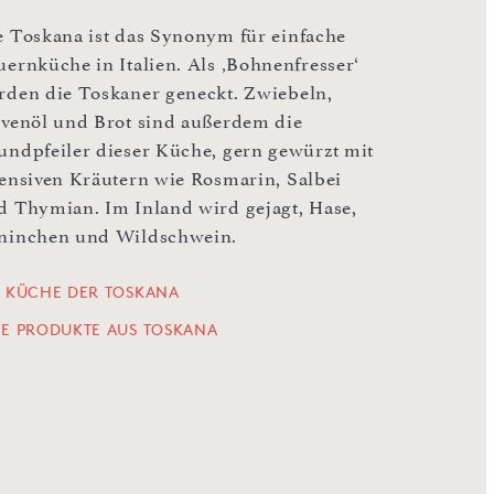
e Toskana ist das Synonym für einfache
uernküche in Italien. Als ‚Bohnenfresser‘
rden die Toskaner geneckt. Zwiebeln,
ivenöl und Brot sind außerdem die
undpfeiler dieser Küche, gern gewürzt mit
tensiven Kräutern wie Rosmarin, Salbei
d Thymian. Im Inland wird gejagt, Hase,
ninchen und Wildschwein.
E KÜCHE DER TOSKANA
LE PRODUKTE AUS TOSKANA