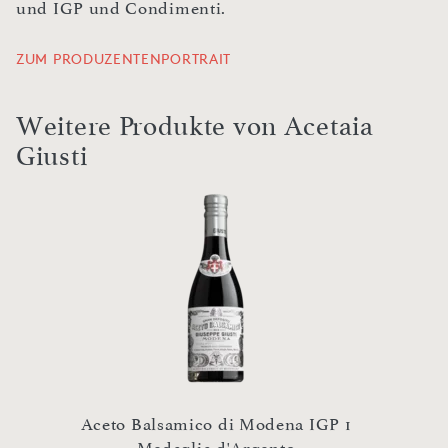
und IGP und Condimenti.
ZUM PRODUZENTENPORTRAIT
Weitere Produkte von Acetaia
Giusti
GP 4
Aceto Balsamico di Modena IGP 1
Aceto
Medaglia d'Argento