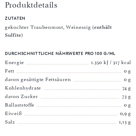
Produktdetails
ZUTATEN
gekochter Traubenmost, Weinessig (
enthält
Sulfite
)
DURCHSCHNITTLICHE NÄHRWERTE PRO 100 G/ML
Energie
1.350 kJ / 317 kcal
Fett
0 g
davon gesättigte Fettsäuren
0 g
Kohlenhydrate
74 g
davon Zucker
73 g
Ballaststoffe
0 g
Eiweiß
0,9 g
Salz
1,13 g